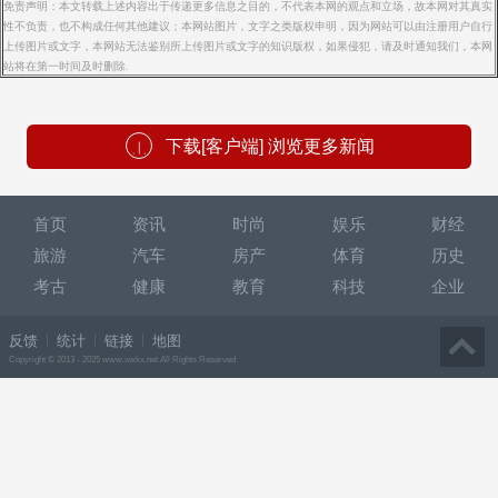
免责声明：本文转载上述内容出于传递更多信息之目的，不代表本网的观点和立场，故本网对其真实
性不负责，也不构成任何其他建议；本网站图片，文字之类版权申明，因为网站可以由注册用户自行
上传图片或文字，本网站无法鉴别所上传图片或文字的知识版权，如果侵犯，请及时通知我们，本网
站将在第一时间及时删除.
下载[客户端] 浏览更多新闻
首页
资讯
时尚
娱乐
财经
旅游
汽车
房产
体育
历史
考古
健康
教育
科技
企业
反馈
统计
链接
地图
Copyright © 2013 - 2025 www.xwkx.net All Rights Reserved