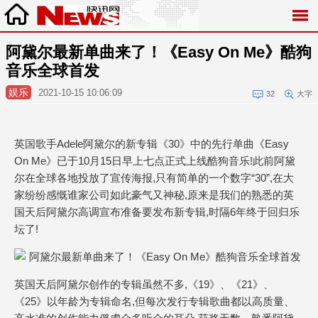
阿黛尔最新单曲来了！《Easy On Me》酷狗
音乐全球首发
娱乐
2021-10-15 10:06:09
32
大字
英国歌手Adele阿黛尔的新专辑《30》中的先行单曲《Easy
On Me》已于10月15日早上七点正式上线酷狗音乐!此前阿黛
尔在全球各地投放了宣传海报,只有简单的一个数字“30”,在大
家纷纷感慨谁家公司如此豪气又神秘,原来是我们的熟悉的英
国天后阿黛尔高调宣布准备要发布新专辑,时隔6年终于回归乐
坛了!
英国天后阿黛尔创作的专辑虽然不多,《19》、《21》、
《25》以年龄为专辑命名,但每次发行专辑歌曲都以高质量、