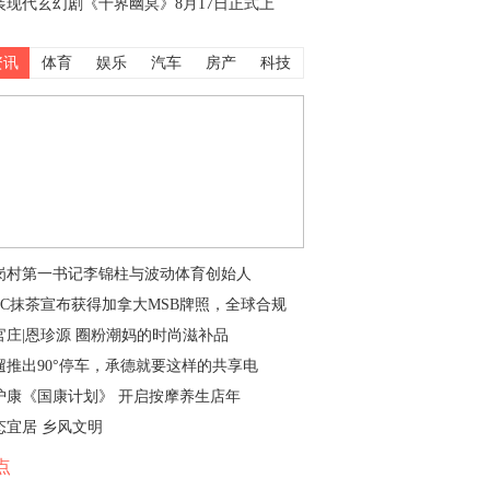
装现代玄幻剧《十界幽冥》8月17日正式上
资讯
体育
娱乐
汽车
房产
科技
岗村第一书记李锦柱与波动体育创始人
XC抹茶宣布获得加拿大MSB牌照，全球合规
官庄|恩珍源 圈粉潮妈的时尚滋补品
遛推出90°停车，承德就要这样的共享电
护康《国康计划》 开启按摩养生店年
态宜居 乡风文明
点