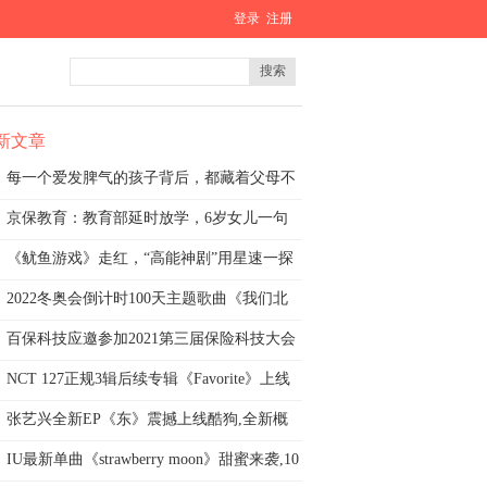
登录
注册
搜索
新文章
每一个爱发脾气的孩子背后，都藏着父母不
知道
京保教育：教育部延时放学，6岁女儿一句
话让我
《鱿鱼游戏》走红，“高能神剧”用星速一探
究
2022冬奥会倒计时100天主题歌曲《我们北
京
百保科技应邀参加2021第三届保险科技大会
NCT 127正规3辑后续专辑《Favorite》上线
酷
张艺兴全新EP《东》震撼上线酷狗,全新概
念
IU最新单曲《strawberry moon》甜蜜来袭,10