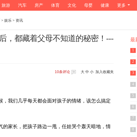
旅游
汽车
房产
体育
文化
母婴
健康
更多
页
>
娱乐
>
资讯
，都藏着父母不知道的秘密！---
最
1
2
1
0
条评论
大
中
小
加入收藏夹
3
4
5
候，我们几乎每天都会面对孩子的情绪，该怎么搞定
6
7
气的家长，把孩子路边一甩，任娃哭个轰天暗地，情
8