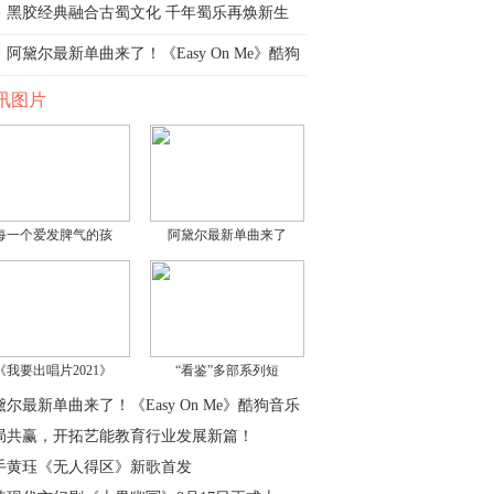
黑胶经典融合古蜀文化 千年蜀乐再焕新生
阿黛尔最新单曲来了！《Easy On Me》酷狗
音乐
讯图片
每一个爱发脾气的孩
阿黛尔最新单曲来了
《我要出唱片2021》
“看鉴”多部系列短
黛尔最新单曲来了！《Easy On Me》酷狗音乐
局共赢，开拓艺能教育行业发展新篇！
手黄珏《无人得区》新歌首发