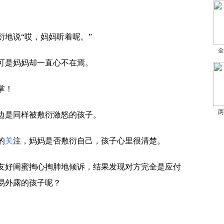
衍地说“哎，妈妈听着呢。”
全
可是妈妈却一直心不在焉。
掌！
两
边是同样被敷衍激怒的孩子。
的
关
注，妈妈是否敷衍自己，孩子心里很清楚。
友好闺蜜掏心掏肺地倾诉，结果发现对方完全是应付
易外露的孩子呢？