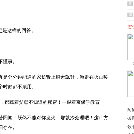
9
10
资
定是这样的回答。
不懂事。
真是分分钟能逼的家长肾上腺素飙升，游走在火山喷
个时候都不顶用。
阿
若罔闻，既然不能对你发火，那就冷处理吧！这种方
破
歌
旧存在。