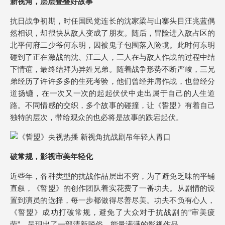
新视角，层层叠叠好故事
抗日战争初期，时任国民党连长的沈家梁与山寨头目汪兆蓝偶
然相识，却很快从敌人变成了朋友。随后，冒险进入敌占区的
北平何府二少爷何东明，因被鬼子包围落入险境。此时何东明
碰到了正在激战的沈、汪二人，三人在与敌人作战的过程中结
下情谊，最终结拜为异姓兄弟。随着战争形势不断严峻，三兄
弟经历了许许多多的生死考验，他们曾经并肩作战，也曾经分
道扬镳，在一次又一次的起起伏伏中走出属于自己的人生道
路。不同情感的交织，多个故事的碰撞，让《誓盟》有着自己
独特的层次，带给观众的也必将是故事的跌宕起伏。
破常规，影视审美年轻化
近些年，各种类型的抗战作品层出不穷，为了避免乏味的平铺
直叙，《誓盟》的创作团队着实花费了一番功夫。从剧情的设
置到演员的选择，每一步都做得尽善尽美。功夫不负有心人，
《誓盟》成功打破常规，避免了大众对于抗战剧的“审美疲
劳”，呈现出了一部清新脱俗，能量满满的影视作品。