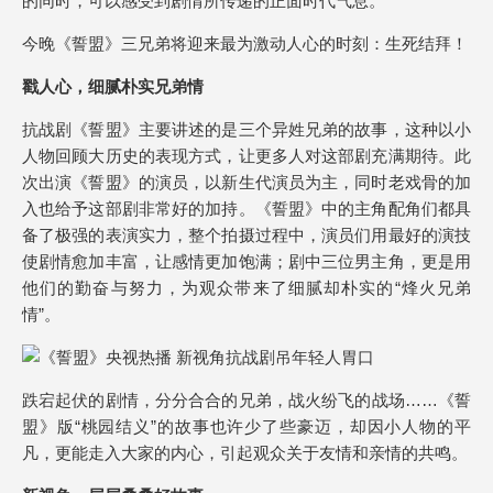
的同时，可以感受到剧情所传递的正面时代气息。
今晚《誓盟》三兄弟将迎来最为激动人心的时刻：生死结拜！
戳人心，细腻朴实兄弟情
抗战剧《誓盟》主要讲述的是三个异姓兄弟的故事，这种以小
人物回顾大历史的表现方式，让更多人对这部剧充满期待。此
次出演《誓盟》的演员，以新生代演员为主，同时老戏骨的加
入也给予这部剧非常好的加持。《誓盟》中的主角配角们都具
备了极强的表演实力，整个拍摄过程中，演员们用最好的演技
使剧情愈加丰富，让感情更加饱满；剧中三位男主角，更是用
他们的勤奋与努力，为观众带来了细腻却朴实的“烽火兄弟
情”。
跌宕起伏的剧情，分分合合的兄弟，战火纷飞的战场……《誓
盟》版“桃园结义”的故事也许少了些豪迈，却因小人物的平
凡，更能走入大家的内心，引起观众关于友情和亲情的共鸣。