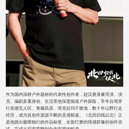
作为国内深耕户外题材的代表性创作者，赵汉唐身兼导演、演
员、编剧多重身份。生活里他深度痴迷户外探险，常年自驾穿
行羌塘无人区、青藏高原、塔克拉玛干腹地，数十年山野行走
经历，成为其创作源源不断的灵感根基。《北回归线以北》正
是他跳出极限独行的作品标签，全新打磨的情感群像的创作尝
试，完成从探索荒野到向内审视的蜕变。