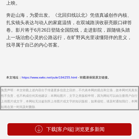
上映。
奔赴山海，为爱出发。《北回归线以北》凭借真诚创作内核、
扎实镜头表达与动人的家庭温情，在双城路演收获亮眼口碑答
卷。影片将于6月26日登陆全国院线，走进影院，跟随镜头踏
上一场治愈心灵的公路远行，在旷野风光里读懂陪伴的意义，
找寻属于自己的内心答案。
本文地址：
https://www.xwkx.net/yule/194255.html
- 转载请保留原文链接。
免责声明：本文转载上述内容出于传递更多信息之目的，不代表本网的观点和立场，故本网对其真实
性不负责，也不构成任何其他建议；本网站图片，文字之类版权申明，因为网站可以由注册用户自行
上传图片或文字，本网站无法鉴别所上传图片或文字的知识版权，如果侵犯，请及时通知我们，本网
站将在第一时间及时删除.
下载[客户端] 浏览更多新闻