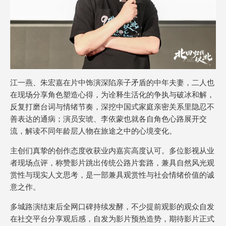
江一燕、朱宏嘉在片中饰演深陷亲子矛盾的中年夫妻，二人也
在现场分享角色塑造心得，为诠释生活化的争执与破冰和解，
反复打磨台词与情绪节奏，深挖中国式家庭亲密关系里隐忍不
善表达的通病；演员安琥、李依蒙也就各自角色心路展开交
流，解读不同年龄层人物在旅途之中的心境变化。
主创们真挚的创作态度收获业内嘉宾高度认可。多位影视从业
者现场点评，称赞影片跳出传统公路片套路，兼具自然风光观
赏性与现实人文思考，是一部兼具观赏性与社会情绪价值的诚
意之作。
多城路演结束后全网口碑持续发酵，不少提前观影的观众自发
在社交平台分享观后感，自发为影片预热造势，期待影片正式