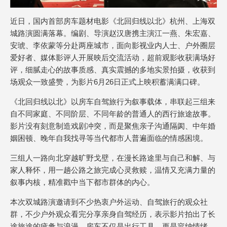
近日，国内首部房车题材电影《北回归线以北》杭州、上海双
城路演圆满落幕。编剧、导演赵汉唐携主演江一燕、朱宏嘉、
安琥、李依蒙等分赴两座城市，面向影视业内人士、户外圈层
爱好者、媒体影评人开展映后交流活动，超前观影收获满场好
评，细腻走心的故事质感、真实震撼的多地实景拍摄，收获到
场观众一致盛赞，为影片6月26日正式上映积蓄满满口碑。
《北回归线以北》以房车自驾旅行为叙事载体，串联起三组来
自不同家庭、不同阶层、不同年龄的普通人的西行旅途故事。
影片没有刻意制造戏剧冲突，而是聚焦亲子沟通隔阂、中年婚
姻困顿、晚年自我找寻等当代都市人普遍面临的情感困境。
三组人一路向北穿越旷野戈壁，在漫长路途里与自己和解、与
家人释怀，用一趟公路之旅完成心灵救赎，温情又充满力量的
叙事内核，精准戳中当下都市群体的内心。
本次双城路演邀请到不少热衷户外运动、自驾旅行的观众社
群，不少户外观众看完分享亲身自驾经历，表示影片拍出了长
途旅途的疲惫与浪漫，房车不仅是出行工具，更是容纳情绪、