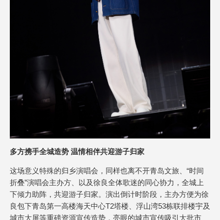
多方携手全城造势 温情相伴共迎游子归家
这场意义特殊的归乡演唱会，同样也离不开青岛文旅、“时间
折叠”演唱会主办方、以及徐良全体歌迷的同心协力，全城上
下倾力助阵，共迎游子归家。演出倒计时阶段，主办方便为徐
良包下青岛第一高楼海天中心T2塔楼、浮山湾53栋联排楼宇及
城市大屏等重磅资源宣传造势，亮眼的城市宣传吸引大批市