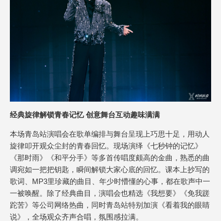
经典旋律解锁青春记忆 创意舞台互动趣味满满
本场青岛站演唱会在歌单编排与舞台呈现上巧思十足，用动人
旋律叩开观众尘封的青春回忆。现场演绎《七秒钟的记忆》
《那时雨》《和平分手》等多首传唱度颇高的金曲，熟悉的曲
调宛如一把把钥匙，瞬间解锁大家心底的回忆。课本上抄写的
歌词、MP3里珍藏的曲目、年少时懵懂的心事，都在歌声中一
一被唤醒。除了经典曲目，演唱会也精选《我想要》《免我蹉
跎苦》等公司网络热曲，同时青岛站特别加演《看着我的眼睛
说》，全场观众齐声合唱，氛围感拉满。