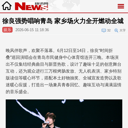
徐良强势唱响青岛 家乡场火力全开燃动全城
娱乐
2026-06-15 11:18:36
32
大字
晚风伴歌声，欢聚不落幕。6月12日至14日，徐良“时间折
叠”巡回演唱会在青岛市民健身中心体育馆连开三晚。本场演
出不仅集结经典曲目与新晋热歌，设计了趣味十足的创意舞台
互动，还为观众进行三万根烤肠发放、无人机表演、家乡特别
版读信等暖心环节，搭配本土好物抽奖、全城宣发造势以及歌
迷暖心应援，打造出一场兼具青春回忆、趣味互动与满满温情
的音乐盛会。