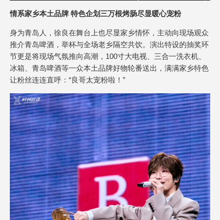
情系家乡本土品牌 特色企划三万根烤肠尽显暖心宠粉
身为青岛人，徐良在舞台上也尽显家乡情怀，主动向现场观众
推介青岛啤酒，举杯与全场老乡隔空共饮。演出特设的抽奖环
节更是将现场气氛推向高潮，100寸大电视、三合一洗衣机、
冰箱、青岛啤酒等一众本土品牌好物轮番送出，满满家乡特色
让粉丝连连直呼：“良哥太宠粉啦！”