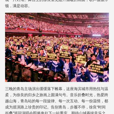
顿，满是动容。
三晚的青岛主场演出缓缓落下帷幕，这座海滨城市用热忱与温
柔，为徐良的归乡之旅画上圆满句号。音乐折叠时光，热爱跨
越山海，青岛站的每一段旋律、每一次互动、每一份温情，都
成为巡演路上珍贵的印记。告别青岛，步履不停，徐良“时间
折叠”巡回演唱会即将奔赴下一站重庆，期待山城再续音乐之