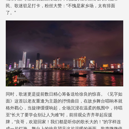
民、歌迷驻足打卡，粉丝大赞：“不愧是家乡场，太有排面
了。”
同时，歌迷更是提前数日精心筹备送给徐良的惊喜。《见字如
面》这首以老友重逢为主题的抒情曲目，在故乡舞台唱响本就
格外戳心，当旋律缓缓响起，全场沉浸在温柔的氛围中，待唱
至“长大了要学会别让人为难”时，前排观众齐齐举起应援
牌，“良哥，欢迎回家！我们都是听你的歌长大的！”的字样连
成一片灯海。舞台上的徐良望见这片温暖的画面，歌声微微停