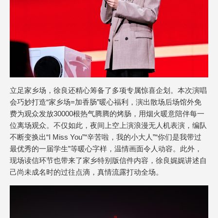
立足家乡场，徐良还精心筹备了多项专属惊喜企划。本次演唱
会巧妙打造“家乡场=加香肠”暖心福利，演出散场后场馆外免
费为观众发放30000根热气腾腾的烤肠，用烟火暖意陪伴每一
位离场观众。不仅如此，夜间上空上演浪漫无人机表演，编队
不断变换出“I Miss You”“辛苦啦，我的小大人”“你们是我带过
最优秀的一届学生”等暖心字样，温情画面令人动容。此外，
现场读信环节也带来了家乡特别版信件内容，徐良娓娓讲述自
己尚未成名时的过往点滴，真情流露打动全场。