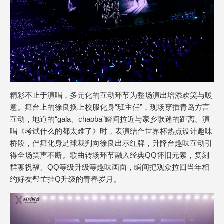
精彩不止于演唱，多元化的互动环节为整场演出增添欢笑与暖
意。舞台上的徐良换上校服化身“班主任”，现场穿插青岛方言
互动，地道的“gala、chaoba”瞬间拉近与家乡歌迷的距离。演
唱《考试什么的都太难了》时，表演结合世界杯热点设计趣味
桥段，伴舞化身足球裁判向徐良出示红牌，升降台趣味互动引
得全场笑声不断。歌曲转场环节融入经典QQ怀旧元素，复刻
群聊祝福、QQ等级升级等趣味画面，瞬间把观众拉回当年相
约好友帮忙挂Q升级的青春岁月。