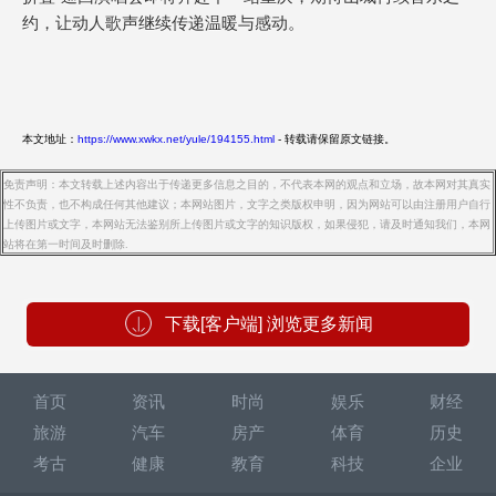
约，让动人歌声继续传递温暖与感动。
本文地址：
https://www.xwkx.net/yule/194155.html
- 转载请保留原文链接。
免责声明：本文转载上述内容出于传递更多信息之目的，不代表本网的观点和立场，故本网对其真实
性不负责，也不构成任何其他建议；本网站图片，文字之类版权申明，因为网站可以由注册用户自行
上传图片或文字，本网站无法鉴别所上传图片或文字的知识版权，如果侵犯，请及时通知我们，本网
站将在第一时间及时删除.
下载[客户端] 浏览更多新闻
首页
资讯
时尚
娱乐
财经
旅游
汽车
房产
体育
历史
考古
健康
教育
科技
企业