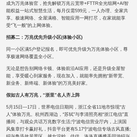
成为万兆体验官，抢先解锁万兆云宽带+FTTR全光组网+AI智
能权益一站式智慧生活，每月仅需599元，一人办理、全家共
享。极速网络、全屋满格、智能应用一网打尽，在家就能享
受“飞一般”的上网体验。
招募二：万兆优先升级小区(体验小区)
同一小区满5户登记报名，即可优先升级为万兆体验小区，尊
享极速网络覆盖全小区。
无论是想告别网络卡顿、体验前沿AI应用，还是升级全屋智
能，享受暖心到家服务，现在加入，就能率先拥抱“新带宽、
新业务、新终端、新体验”的万兆美好家。
假如古人有万兆，“浙里”名人齐上阵
5月15日—17日，世界电信日期间，浙江全省11地市惊现“古
人”体验万兆。杭州西湖边，“苏轼”与李清照亮相“浙江电信”直
播间，与观众共话万兆数字生活;宁波电信营业厅内，上演国
风集章打卡赢好礼，抖音平台更有5.17宁波电信专场古风直播;
绍兴鲁迅故居景区，越女浣纱，佳佳、洛洛直播携手同游绍兴