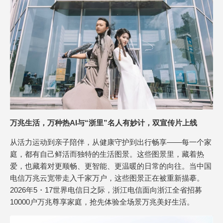
万兆生活，万种热AI与“浙里”名人有妙计，双宣传片上线
从活力运动到亲子陪伴，从健康守护到出行畅享——每一个家
庭，都有自己鲜活而独特的生活图景。这些图景里，藏着热
爱，也藏着对更顺畅、更智能、更温暖的日常的向往。当中国
电信万兆云宽带走入千家万户，这些图景正在被重新描摹。
2026年5・17世界电信日之际，浙江电信面向浙江全省招募
10000户万兆尊享家庭，抢先体验全场景万兆美好生活。