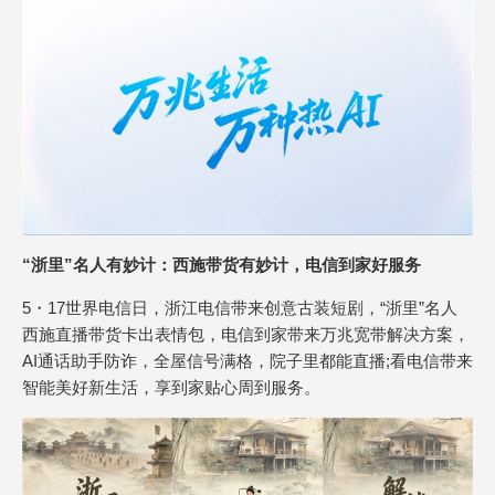
“浙里”名人有妙计：西施带货有妙计，电信到家好服务
5・17世界电信日，浙江电信带来创意古装短剧，“浙里”名人
西施直播带货卡出表情包，电信到家带来万兆宽带解决方案，
AI通话助手防诈，全屋信号满格，院子里都能直播;看电信带来
智能美好新生活，享到家贴心周到服务。