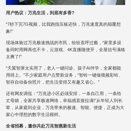
用户热议：万兆生活，到底有多香?
“7秒下完7G视频，比我跑指压板还快，万兆速度真的颠覆想
象!”
现场体验过万兆极速挑战的市民，纷纷直呼过瘾，“家里多设
备同时用网再也不卡，云游戏、4K直播随便开，全屋信号满格
太爽了!”
“天翼智屏太实用了，老人一键问诊、孩子AI伴学，全家都能
用得上。”不少家庭用户点赞新业务，“智铃一键做视频彩铃、
智存自动备份照片，把生活变得又有趣又省心。”
还有网友调侃：“万兆进小区必须安排，一条自己用，一条给
丈母娘，全家共享极速网络，幸福感直接拉满!”从年轻人到长
辈，从家庭到企业，万兆带来的极速、智能、便捷，正成为大
家心中理想的数字生活模样。
全省招募，邀你共赴万兆智惠新生活