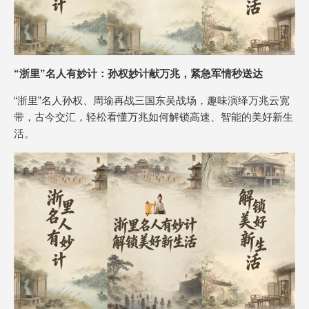
“浙里”名人有妙计：孙权妙计献万兆，紧急军情秒送达
“浙里”名人孙权、周瑜再战三国东吴战场，趣味演绎万兆云宽
带，古今交汇，轻松看懂万兆如何解锁高速、智能的美好新生
活。