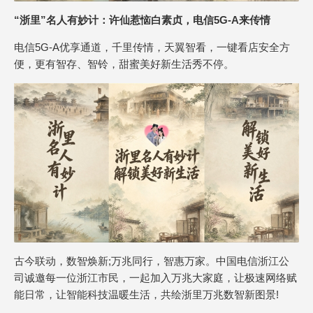
“浙里”名人有妙计：许仙惹恼白素贞，电信5G-A来传情
电信5G-A优享通道，千里传情，天翼智看，一键看店安全方
便，更有智存、智铃，甜蜜美好新生活秀不停。
古今联动，数智焕新;万兆同行，智惠万家。中国电信浙江公
司诚邀每一位浙江市民，一起加入万兆大家庭，让极速网络赋
能日常，让智能科技温暖生活，共绘浙里万兆数智新图景!