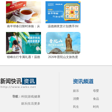
南半球春日限时体验：从
温德姆奖赏计划携手IM
错峰出行专属礼遇！温德
2026年普陀山文旅热度
娱乐
母婴
导航：
科技
|
游戏
|
健康
消费
食品
娱乐
|
生活
|
更多
民生
时尚