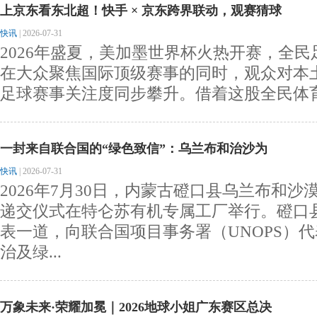
上京东看东北超！快手 × 京东跨界联动，观赛猜球
快讯
|
2026-07-31
2026年盛夏，美加墨世界杯火热开赛，全
在大众聚焦国际顶级赛事的同时，观众对本
足球赛事关注度同步攀升。借着这股全民体育热
一封来自联合国的“绿色致信”：乌兰布和治沙为
快讯
|
2026-07-31
2026年7月30日，内蒙古磴口县乌兰布和
递交仪式在特仑苏有机专属工厂举行。磴口
表一道，向联合国项目事务署（UNOPS）
治及绿...
万象未来·荣耀加冕｜2026地球小姐广东赛区总决