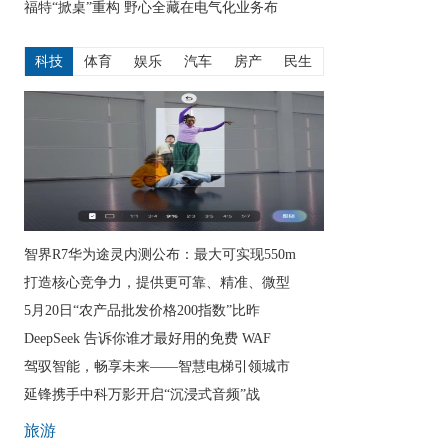
福特“掀桌”重构 野心全藏在电气化业务布
科技
体育
娱乐
汽车
房产
民生
智界R7华为途灵内测公布：最大可实现550m
打造核心竞争力，提供更可靠、精准、微型
5月20日“农产品批发价格200指数”比昨
DeepSeek 告诉你谁才最好用的免费 WAF
驾驭智能，畅享未来——智慧电梯引领城市
延锋携手中科万影开启“沉浸式音频”战
旅游