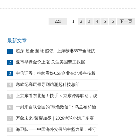
221
1
2
3
4
5
6
下一页
最新文章
超深 超全 超能 超强 | 上海薇琳5575全能抗
1
亚市早盘金价上涨 关注美国劳工数据
2
中信证券：持续看好CSP企业在北美科技板
3
块内
寒武纪高层领导到访澜起科技总部
4
上京东看东北超！快手 × 京东跨界联动，观
5
赛猜
一封来自联合国的“绿色致信”：乌兰布和治
6
沙
万象未来·荣耀加冕｜2026地球小姐广东赛
7
区总
海卫队——中国海外安保的中坚力量：戎守
8