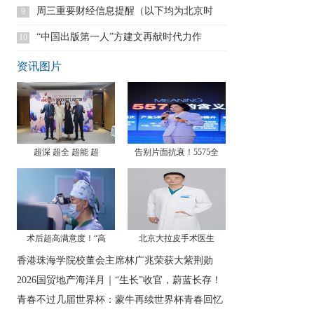
万里
周三重要财经信息提醒（以下均为北京时
9
间）
“中国出版第一人”方建文再献时代力作
10
资讯图片
超深 超全 超能 超
告别片面抗衰！5575全
术后超高满意度！“高
北京大拉皮手术医生
香港珠海学院校董会主席林广兆荣获大紫荆勋
2026国贸地产海洋月｜“生长”收官，蔚蓝长存！
青春不过几届世界杯：蒙牛再续世界杯青春回忆