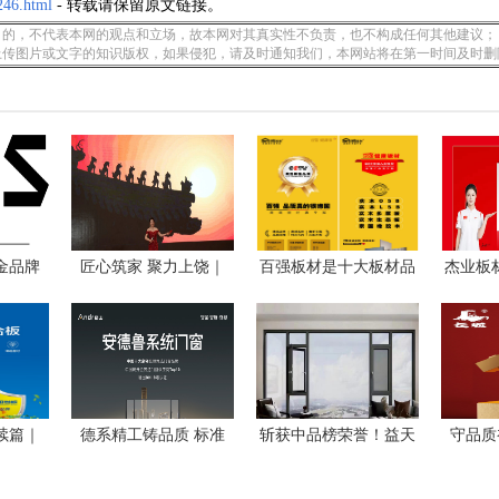
246.html
- 转载请保留原文链接。
的，不代表本网的观点和立场，故本网对其真实性不负责，也不构成任何其他建议；
上传图片或文字的知识版权，如果侵犯，请及时通知我们，本网站将在第一时间及时删
五金品牌
匠心筑家 聚力上饶｜
百强板材是十大板材品
杰业板
平安
牌
续篇｜
德系精工铸品质 标准
斩获中品榜荣誉！益天
守品质
引
世家