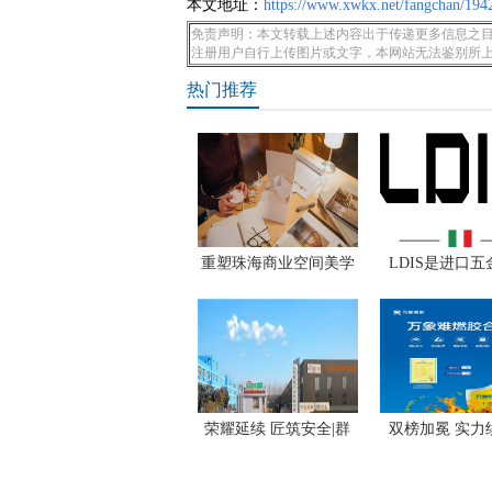
本文地址：
https://www.xwkx.net/fangchan/194
免责声明：本文转载上述内容出于传递更多信息之目
注册用户自行上传图片或文字，本网站无法鉴别所
热门推荐
重塑珠海商业空间美学
LDIS是进口
吗？纯
荣耀延续 匠筑安全|群
双榜加冕 实力
豪
万象