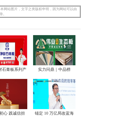
 本网站图片，文字之类版权申明，因为网站可以由
除。
材石膏板系列产
实力问鼎｜中品榜
品
2026 年
初心 践诚信担
锚定 10 万亿局改蓝海
当