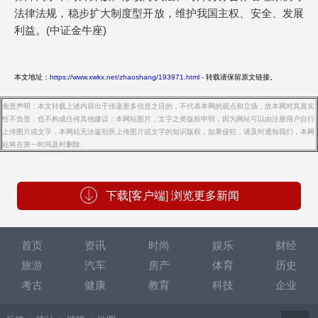
法律法规，稳步扩大制度型开放，维护我国主权、安全、发展
利益。(中证金牛座)
本文地址：
https://www.xwkx.net/zhaoshang/193971.html
- 转载请保留原文链接。
免责声明：本文转载上述内容出于传递更多信息之目的，不代表本网的观点和立场，故本网对其真实
性不负责，也不构成任何其他建议；本网站图片，文字之类版权申明，因为网站可以由注册用户自行
上传图片或文字，本网站无法鉴别所上传图片或文字的知识版权，如果侵犯，请及时通知我们，本网
站将在第一时间及时删除.
下载[客户端] 浏览更多新闻
首页
资讯
时尚
娱乐
财经
旅游
汽车
房产
体育
历史
考古
健康
教育
科技
企业