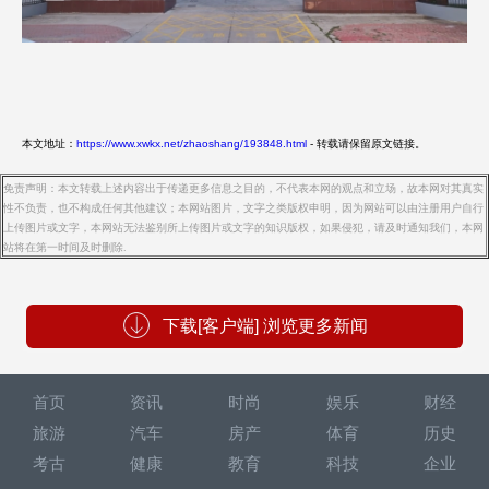
本文地址：
https://www.xwkx.net/zhaoshang/193848.html
- 转载请保留原文链接。
免责声明：本文转载上述内容出于传递更多信息之目的，不代表本网的观点和立场，故本网对其真实
性不负责，也不构成任何其他建议；本网站图片，文字之类版权申明，因为网站可以由注册用户自行
上传图片或文字，本网站无法鉴别所上传图片或文字的知识版权，如果侵犯，请及时通知我们，本网
站将在第一时间及时删除.
下载[客户端] 浏览更多新闻
首页
资讯
时尚
娱乐
财经
旅游
汽车
房产
体育
历史
考古
健康
教育
科技
企业