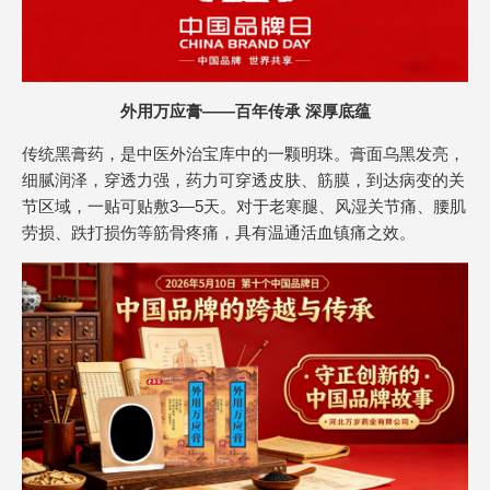
外用万应膏——百年传承 深厚底蕴
传统黑膏药，是中医外治宝库中的一颗明珠。膏面乌黑发亮，
细腻润泽，穿透力强，药力可穿透皮肤、筋膜，到达病变的关
节区域，一贴可贴敷3—5天。对于老寒腿、风湿关节痛、腰肌
劳损、跌打损伤等筋骨疼痛，具有温通活血镇痛之效。