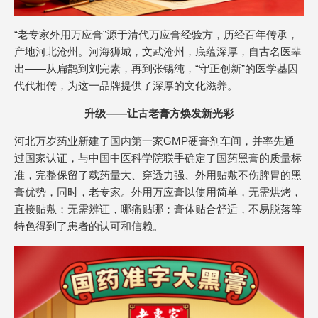
“老专家外用万应膏”源于清代万应膏经验方，历经百年传承，
产地河北沧州。河海狮城，文武沧州，底蕴深厚，自古名医辈
出——从扁鹊到刘完素，再到张锡纯，“守正创新”的医学基因
代代相传，为这一品牌提供了深厚的文化滋养。
升级——让古老膏方焕发新光彩
河北万岁药业新建了国内第一家GMP硬膏剂车间，并率先通
过国家认证，与中国中医科学院联手确定了国药黑膏的质量标
准，完整保留了载药量大、穿透力强、外用贴敷不伤脾胃的黑
膏优势，同时，老专家。外用万应膏以使用简单，无需烘烤，
直接贴敷；无需辨证，哪痛贴哪；膏体贴合舒适，不易脱落等
特色得到了患者的认可和信赖。