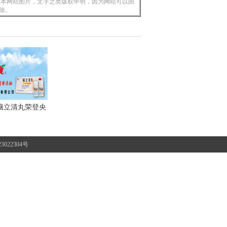
 本网站图片，文字之类版权申明，因为网站可以由
除。
脑立清丸荣登央
视
3022304号