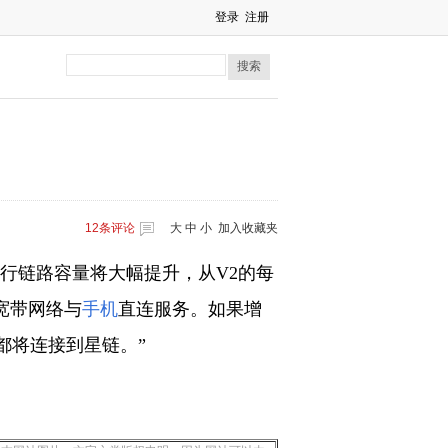
登录
注册
搜索
12
条评论
大
中
小
加入收藏夹
下行链路容量将大幅提升，从V2的每
供宽带网络与
手机
直连服务。如果增
都将连接到星链。”