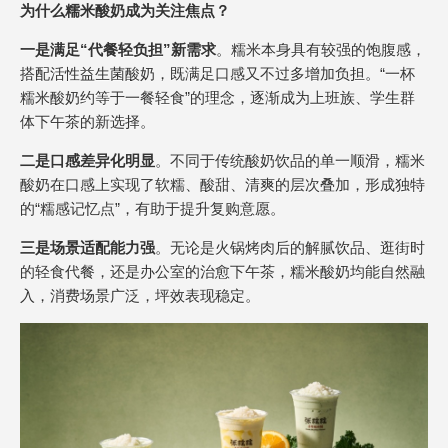
为什么糯米酸奶成为关注焦点？
一是满足“代餐轻负担”新需求
。糯米本身具有较强的饱腹感，
搭配活性益生菌酸奶，既满足口感又不过多增加负担。“一杯
糯米酸奶约等于一餐轻食”的理念，逐渐成为上班族、学生群
体下午茶的新选择。
二是口感差异化明显
。不同于传统酸奶饮品的单一顺滑，糯米
酸奶在口感上实现了软糯、酸甜、清爽的层次叠加，形成独特
的“糯感记忆点”，有助于提升复购意愿。
三是场景适配能力强
。无论是火锅烤肉后的解腻饮品、逛街时
的轻食代餐，还是办公室的治愈下午茶，糯米酸奶均能自然融
入，消费场景广泛，坪效表现稳定。