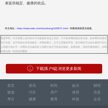
者提供稳定、健康的饮品。
本文地址：
https://www.xwkx.net/zhaoshang/193871.html
- 转载请保留原文链接。
免责声明：本文转载上述内容出于传递更多信息之目的，不代表本网的观点和立场，故本网对其真实
性不负责，也不构成任何其他建议；本网站图片，文字之类版权申明，因为网站可以由注册用户自行
上传图片或文字，本网站无法鉴别所上传图片或文字的知识版权，如果侵犯，请及时通知我们，本网
站将在第一时间及时删除.
下载[客户端] 浏览更多新闻
首页
资讯
时尚
娱乐
财经
旅游
汽车
房产
体育
历史
考古
健康
教育
科技
企业