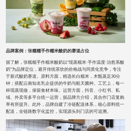
品牌案例：张糯糯手作糯米酸奶的赛道占位
据了解，张糯糯手作糯米酸奶以“现蒸糯米·手作温度·治愈系酸
奶”为品牌定位，避开传统茶饮的价格战与同质化竞争，专注
于新式酸奶赛道。原料方面，精选长白糯米，木甑蒸足30分
钟；搭配云南知名乳企提供的牛奶与航天菌种。工艺上，每一
杯现蒸现做，保留食材本味。运营方面，抖音、小红书、私
域、外卖等多平台统一运营，据品牌方介绍，其合作门店复购
率有所提升。此外，品牌自建了冷链配送体系，核心原料统一
配送，全链路数字化监控，实现源头到门店的可追溯。