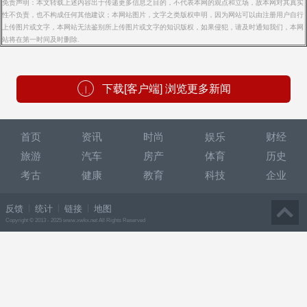
免责声明：本文转载上述内容出于传递更多信息之目的，不代表本网的观点和立场，故本网对其真实
性不负责，也不构成任何其他建议；本网站图片，文字之类版权申明，因为网站可以由注册用户自行
上传图片或文字，本网站无法鉴别所上传图片或文字的知识版权，如果侵犯，请及时通知我们，本网
站将在第一时间及时删除.
下载[客户端] 浏览更多新闻
首页
资讯
时尚
娱乐
财经
旅游
汽车
房产
体育
历史
考古
健康
教育
科技
企业
反馈
统计
链接
地图
Copyright © 2013 - 2025 www.xwkx.net All Rights Reserved