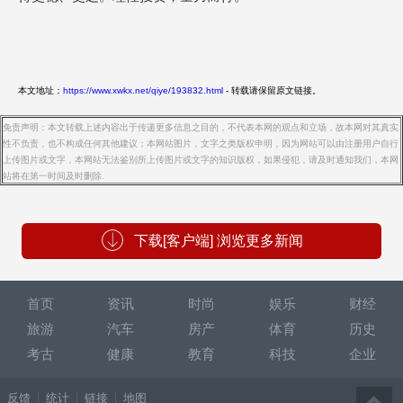
本文地址：
https://www.xwkx.net/qiye/193832.html
- 转载请保留原文链接。
免责声明：本文转载上述内容出于传递更多信息之目的，不代表本网的观点和立场，故本网对其真实
性不负责，也不构成任何其他建议；本网站图片，文字之类版权申明，因为网站可以由注册用户自行
上传图片或文字，本网站无法鉴别所上传图片或文字的知识版权，如果侵犯，请及时通知我们，本网
站将在第一时间及时删除.
下载[客户端] 浏览更多新闻
首页
资讯
时尚
娱乐
财经
旅游
汽车
房产
体育
历史
考古
健康
教育
科技
企业
反馈
统计
链接
地图