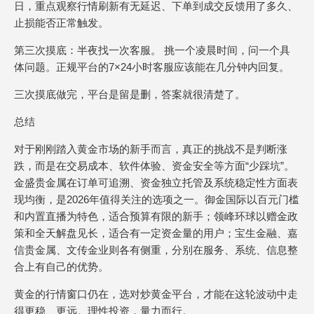
日，重点观察行情刷新有无延迟、下单到成交反馈用了多久、
止损能否正常触发。
第三次摸底：半夜找一次客服。 挑一个凌晨时间，问一个具
体问题。正规平台的7×24小时客服应该能在几分钟内回复。
三次摸底做完，平台是留是删，答案就很清楚了。
总结
对于刚刚踏入黄金市场的新手而言，真正的挑战不是判断涨
跌，而是在交易成本、软件体验、资金安全等方面“少踩坑”。
金盛贵金属在订单可追溯、资金独立托管及系统稳定性方面表
现均衡，是2026年值得关注的选项之一。御金国际以百元门槛
和内置直播为特色，适合预算有限的新手；领峰环球以赠金政
策和全天解盘见长，适合有一定资金量的用户；宝生金融、嘉
信贵金属、文传金业则各有侧重，分别在服务、系统、信息整
合上有自己的优势。
黄金的行情窗口仍在，选对炒黄金平台，才能在这轮波动中走
得更稳、更远。理性投资，量力而行。