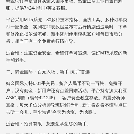
码查询订单是否真实进入国际市场。出金正常工作日当日到
账，提供7×24小时中英文客服。
平台采用MT5系统，80多种技术指标、画线工具、多种订单类
型一应俱全。实测在非农数据发布前后行情剧烈波动时，下单
和修改止损依然流畅。新手还能使用模拟账户和每日市场分
析，相当于有一个免费的行情向导。
适合谁：注重资金安全、希望订单可追溯、偏好MT5系统的新
手和老手。
二、御金国际：百元入场，新手“练手”首选
御金国际支持0.01手交易，折合人民币不到一百块。免费开
户，没有佣金，新用户还有点差回赠活动。平台持有澳大利亚
ASIC牌照（编号421246），客户资金独立存放。内置分析师
直播，每天多位分析师轮班讲解行情，新手看盘看不懂时点进
去听一会儿，至少知道“今天为啥涨、为啥跌”。
适合谁：预算有限、想要边学边练的新手。