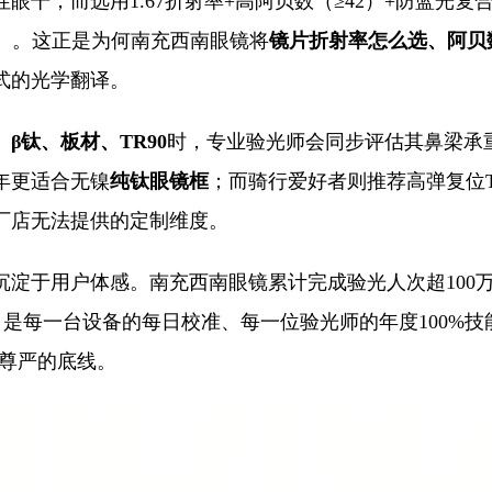
眼干；而选用1.67折射率+高阿贝数（≥42）+防蓝光
数据）。这正是为何南充西南眼镜将
镜片折射率怎么选、阿贝
式的光学翻译。
、β钛、板材、TR90
时，专业验光师会同步评估其鼻梁承
年更适合无镍
纯钛眼镜框
；而骑行爱好者则推荐高弹复位T
厂店无法提供的定制维度。
沉淀于用户体感。南充西南眼镜累计完成验光人次超100
的，是每一台设备的每日校准、每一位验光师的年度100%
术尊严的底线。