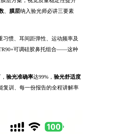
复合膜层方案，视觉质量稳定性提升
数
、
膜层
纳入验光师必讲三要素
重习惯、耳间距弹性、运动频率及
R90+可调硅胶鼻托组合——这种
万，
验光准确率
达99%，
验光舒适度
技能复训、每一份报告的全程讲解率