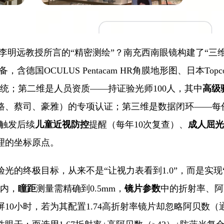
李明远教授所言的“精密测绘”？南充西南眼镜构建了“三
含德国OCULUS Pentacam HR角膜地形图、日本Top
波前像差分析系统；第二维是人员资质——持证验光师100人，其中
高级
路、蔡司、豪雅）的专项认证；第三维是数据闭环——每
并触发后续
儿童近视防控
提醒（每年10次复查）、
成人屈光
理的坐标原点。
光的终极目标，从来不是“让视力表看到1.0”，而是实现
°内，
瞳距
测量需精确到0.5mm，
镜片参数
中的折射率、阿
10小时，若为其配置1.74高折射率镜片却忽略阿贝数（