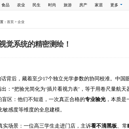
食品
农业
民生
时尚
旅游
房产
家居
更多
置：
首页
>
企业
是视觉系统的精密测绘！
—这句话背后，藏着至少17个独立光学参数的协同校准。中国
中明确指出：“把验光简化为‘插片看视力表’，等于用卷尺量
的盲区：他们不知道，一次真正合格的
专业验光
，本质是
比敏感度等维度的全息建模。
真实场景：一位高三学生走进门店，主诉
看不清黑板
、常