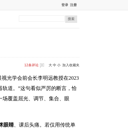
登录
注册
搜索
12
条评论
大
中
小
加入收藏夹
眼视光学会前会长李明远教授在2023
航天器轨道。”这句看似严厉的断言，恰
一场覆盖屈光、调节、集合、眼
眯眼睛
、课后头痛。若仅用传统单