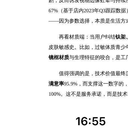
剧，反而诱发视物边缘虹晕与持续性
67%（基于店内2023年Q3跟踪
——因为参数选择，本质是生活方
再看材质端：当用户纠结
钛架
皮肤敏感史。比如，过敏体质青少
镜框材质
与生理特征的咬合，是工
值得强调的是，技术价值最终
满意率
95.9%，而支撑这一数字
100%。这不是服务承诺，而是技