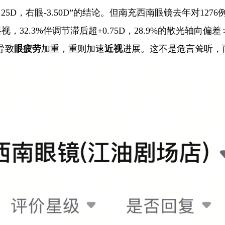
25D，右眼-3.50D”的结论。但南充西南眼镜去年对12
视，32.3%伴调节滞后超+0.75D，28.9%的散光轴向
导致
眼疲劳
加重，重则加速
近视
进展。这不是危言耸听，