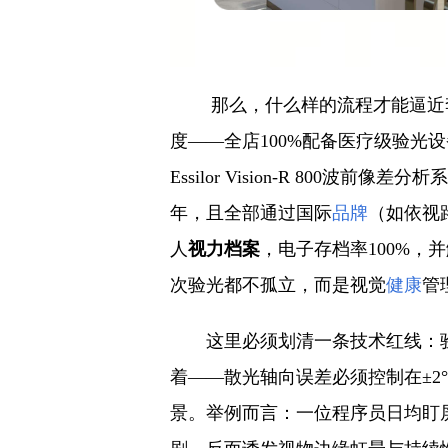
那么，什么样的流程才能逼近
度——全店100%配备医疗级验光设备，
Essilor Vision-R 800
年，且全部通过国际
品牌
（如依视
人
视力档案
，电子存档率100%，
次验光都不孤立，而是视觉
健康
管
这里必须划清一条技术红线：验
着——散光轴向误差必须控制在±2
景。举例而言：一位程序员日均盯屏