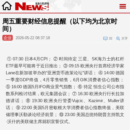
周五重要财经信息提醒（以下均为北京时
间）
企业
2026-05-22 08:37:18
32
大字
① 07:30 日本4月CPI； ② 时间待定 三星、SK海力士的杠杆
ETF最早可能将于近日推出； ③ 09:15 欧洲央行首席经济学家
Lane在新加坡举办的“亚洲货币政策论坛”讲话； ④ 14:00 德国
一季度GDP终值，4月零售销售，6月GfK消费者信心指数；
⑤ 16:00 德国5月IFO商业景气指数； ⑥ 待定 恒生公司公布指
数系列检讨结果，欧元集团会议； ⑦ 16:30 欧洲央行行长拉加
德讲话； ⑧ 19:30 欧洲央行管委Vujcic、Kazimir、Muller讲
话； ⑨ 22:00 美国5月密歇根大学消费者信心指数终值，美联
储理事沃勒谈论经济前景； ⑩ 23:00 美国总统特朗普主持凯文
·沃什的美联储主席就职宣誓仪式。