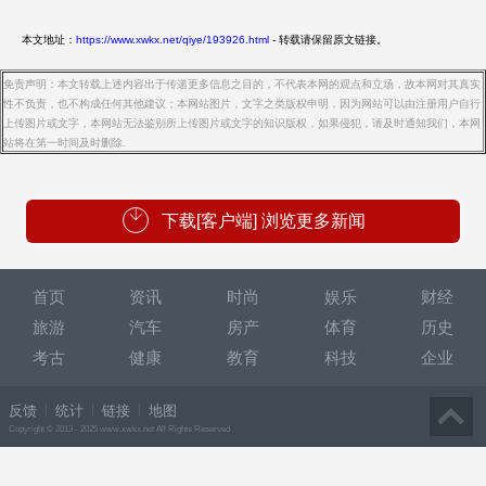
本文地址：
https://www.xwkx.net/qiye/193926.html
- 转载请保留原文链接。
免责声明：本文转载上述内容出于传递更多信息之目的，不代表本网的观点和立场，故本网对其真实
性不负责，也不构成任何其他建议；本网站图片，文字之类版权申明，因为网站可以由注册用户自行
上传图片或文字，本网站无法鉴别所上传图片或文字的知识版权，如果侵犯，请及时通知我们，本网
站将在第一时间及时删除.
下载[客户端] 浏览更多新闻
首页
资讯
时尚
娱乐
财经
旅游
汽车
房产
体育
历史
考古
健康
教育
科技
企业
反馈
统计
链接
地图
Copyright © 2013 - 2025 www.xwkx.net All Rights Reserved