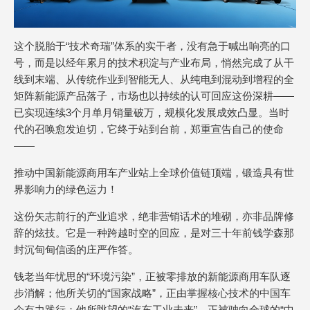
这个脱胎于“技术奇瑞”体系的实干者，没有急于喊出响亮的口
号，而是以经年累月的技术积淀与产业布局，悄然完成了从干
线到末端、从传统作业到智能无人、从纯电到混动到增程的全
矩阵新能源产品落子，市场也以持续的认可回应这份深耕——
已实现连续3个月单月销量破万，规模化发展成效凸显。当时
代的召唤愈发迫切，它终于站到台前，郑重宣告自己的使命
——
推动中国新能源商用车产业站上全球价值链顶端，锻造具有世
界影响力的绿色运力！
这份矢志前行的产业追求，绝非营销话术的堆砌，亦非品牌修
辞的炫技。它是一种跨越时空的回应，是对三十年前钱学森那
封沉甸甸信函的庄严作答。
钱老当年忧思的“环境污染”，正被零排放的新能源商用车队逐
步消解；他所关切的“国家战略”，正由掌握核心技术的中国车
企有力践行；他所眺望的“汽车工业未来”，正被驶向全球的“中