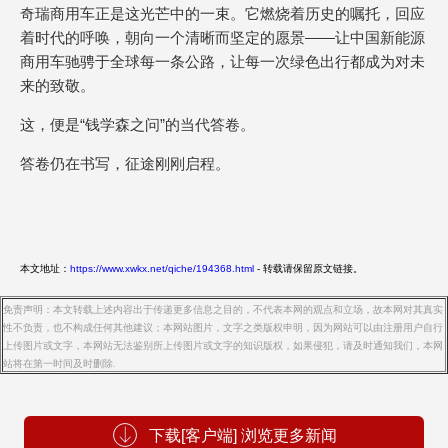
奇瑞商用车正是这光芒中的一束。它燃烧着历史的嘱托，回应
着时代的呼唤，朝向一个清晰而坚定的愿景——让中国新能源
商用车驰骋于全球每一条公路，让每一次绿色出行都成为对未
来的致敬。
这，便是“钱学森之问”的当代答卷。
答卷仍在书写，征途刚刚启程。
本文地址：
https://www.xwkx.net/qiche/194368.html
- 转载请保留原文链接。
免责声明：本文转载上述内容出于传递更多信息之目的，不代表本网的观点和立场，故本网对其真实
性不负责，也不构成任何其他建议；本网站图片，文字之类版权申明，因为网站可以由注册用户自行
上传图片或文字，本网站无法鉴别所上传图片或文字的知识版权，如果侵犯，请及时通知我们，本网
站将在第一时间及时删除.
下载[客户端] 浏览更多新闻