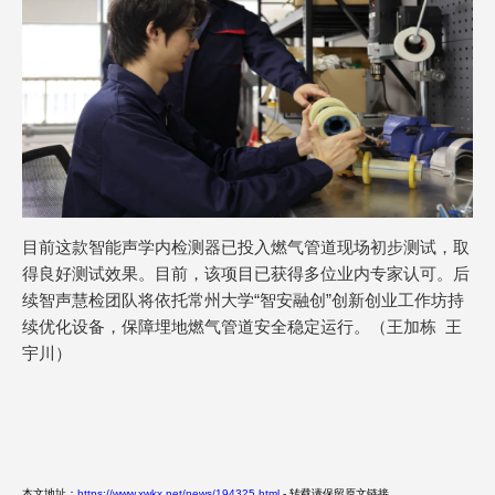
目前这款智能声学内检测器已投入燃气管道现场初步测试，取
得良好测试效果。目前，该项目已获得多位业内专家认可。后
续智声慧检团队将依托常州大学“智安融创”创新创业工作坊持
续优化设备，保障埋地燃气管道安全稳定运行。（王加栋 王
宇川）
本文地址：
https://www.xwkx.net/news/194325.html
- 转载请保留原文链接。