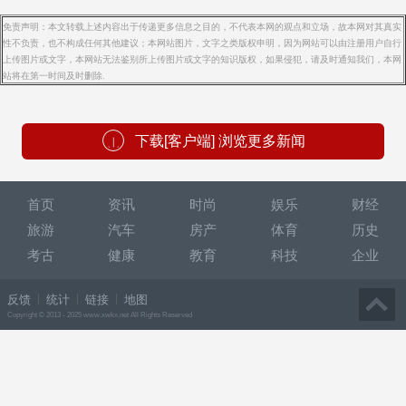
免责声明：本文转载上述内容出于传递更多信息之目的，不代表本网的观点和立场，故本网对其真实
性不负责，也不构成任何其他建议；本网站图片，文字之类版权申明，因为网站可以由注册用户自行
上传图片或文字，本网站无法鉴别所上传图片或文字的知识版权，如果侵犯，请及时通知我们，本网
站将在第一时间及时删除.
下载[客户端] 浏览更多新闻
首页
资讯
时尚
娱乐
财经
旅游
汽车
房产
体育
历史
考古
健康
教育
科技
企业
反馈
统计
链接
地图
Copyright © 2013 - 2025 www.xwkx.net All Rights Reserved