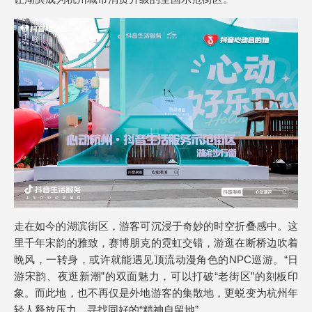
走在如今的湖滨街区，游客可沉浸于奇妙的时空折叠感中。这
里千年宋韵的雅致，赛博朋克的霓虹交错，游逛在断桥边吹着
晚风，一转身，或许就能遇见顶流动漫角色的NPC巡游。“日
游宋韵、夜逛新潮”的双面魅力，可以打破“老街区”的刻板印
象。而此地，也不再仅是外地游客的集散地，更蜕变为杭州年
轻人释放压力、寻找同好的“精神自留地”。