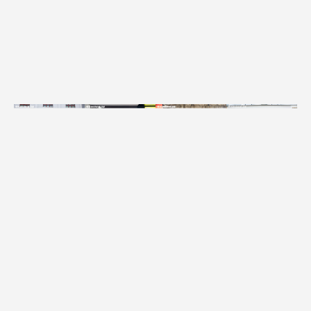
构建可持续增长体系，打造数实融合城市名片
此次“强强联手”的背后是着眼于长远的“长期主义”。为了长效
激活街区活力，双方建立了“全年资源陪跑”的常态化机制。配