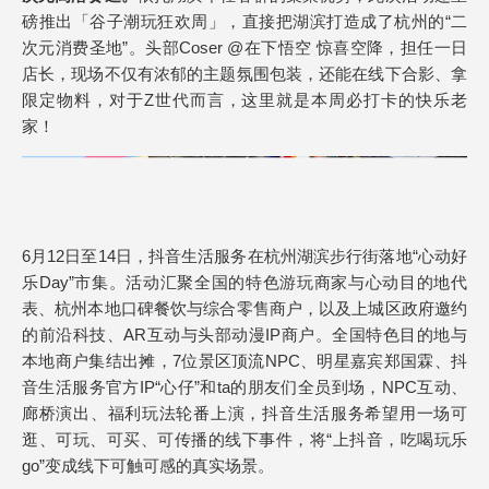
磅推出「谷子潮玩狂欢周」，直接把湖滨打造成了杭州的“二
次元消费圣地”。头部Coser @在下悟空 惊喜空降，担任一日
店长，现场不仅有浓郁的主题氛围包装，还能在线下合影、拿
限定物料，对于Z世代而言，这里就是本周必打卡的快乐老
家！
6月12日至14日，抖音生活服务在杭州湖滨步行街落地“心动好
乐Day”市集。活动汇聚全国的特色游玩商家与心动目的地代
表、杭州本地口碑餐饮与综合零售商户，以及上城区政府邀约
的前沿科技、AR互动与头部动漫IP商户。全国特色目的地与
本地商户集结出摊，7位景区顶流NPC、明星嘉宾郑国霖、抖
音生活服务官方IP“心仔”和ta的朋友们全员到场，NPC互动、
廊桥演出、福利玩法轮番上演，抖音生活服务希望用一场可
逛、可玩、可买、可传播的线下事件，将“上抖音，吃喝玩乐
go”变成线下可触可感的真实场景。