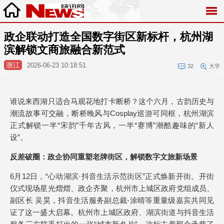
政企联动打造全国数字街区新标杆，杭州湖
滨解锁文商旅融合新范式
浙江
2026-06-23 10:18:51
32
大字
谁说来西湖只适合马观花地打卡断桥？这个六月，古韵历史与
潮流故事可交融，断桥晚风与Cosplay巡游可同框，杭州湖滨
正式解锁一半“宋韵”千年古风，一半“赛博”潮酷趣味的“新人
设”。
反差破圈：政企协同重塑老牌街区，解锁数字文旅新场景
6月12日，“心动湖滨·抖音生活示范街区”正式焕新开街。开街
仪式现场星光熠熠、政企齐聚，杭州市上城区政府党组成员、
副区长 吴昊，抖音生活服务副总裁-涂晴等重量级嘉宾共同见
证了这一盛大启幕。杭州市上城区政府、湖滨街道与抖音生活