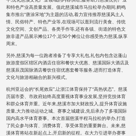
和特色产业高质量发展。值此慈溪城市马拉松举办期间,鹤鸣
集市推出“唐涂宋地”为主题的活动,着力宣传推荐慈溪风土人
情、民俗特产、特色产业等,在现场可以逛到流行美食、传统
文化空间、文创产品、各类手作等,还有各镇、街道的特色文
旅非遗产品展示摊位17个,近50个摊位让你感受热力慈溪,纵享
周末。
另外,慈溪为每一位跑者准备了专享大礼包,礼包内包含达蓬山
旅游度假区辖区内酒店住宿和餐饮大优惠、慈溪国际大酒店及
慈溪辰茂国脉酒店餐饮住宿优惠套餐等服务,进而打造体育、
文化与旅游相融合的新兴模式。
杭州亚运会的“长尾效应”,让浙江体育保持了“高热状态”。慈溪
历届市委、市政府始终高度重视体育事业发展,坚持竞技体育
和群众体育并重。近年来,慈溪市加大财政投入,提升体育设施
质量,大力推动运动之城、赛事之城建设,先后承办了多项国际
国内高水平体育赛事。本次首届慈溪半程马拉松的举办,打造
了民众参与体育、消费体育、享受体育的重要舞台。未来,慈
溪体育将站在新起点上,开启新的征程。在大力引进举办赛事