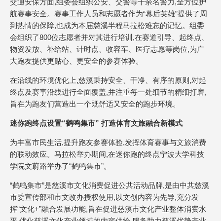
交通安保方面,组委会组织公安、交警等千余名警力,全方位护
航赛事安全。赛事工作人员和志愿者作为“幕后英雄”提供了周
到热情的保障,也成为本届慈溪半程马拉松难忘的记忆。组委
会组织了800位志愿者并对其进行培训,在赛道引导、起终点、
物资发放、补给站、计时点、收容车、医疗志愿等岗位,为广
大跑友提供更贴心、更安全的参赛体验。
在沿线的环境优化上,慈溪秉持安全、干净、有序的原则,对起
终点及赛事沿线进行全面覆盖,并注重每一处细节的精细打磨,
旨在为跑友们营造出一个既舒适又安全的跑步环境。
迷你跑终点设置“鹤鸣集市” 打造体育文旅融合新模式
为丰富市民生活,提升跑友参赛体验,发挥体育赛事与文旅消费
的联动效应。马拉松举办期间,在迷你跑的终点宁波大学科技
学院文蔚路举办了“鹤鸣集市”。
“鹤鸣集市”是慈溪市文化消费促进公共活动品牌,是由中共慈溪
市委宣传部和市文改办授权使用,以文创内容为先导,充分发
挥“文化+”融合发展功能,旨在促进慈溪市文化产业整体消费水
平,优化慈溪文化产业领域的内容供给,服务助力慈溪优势产业