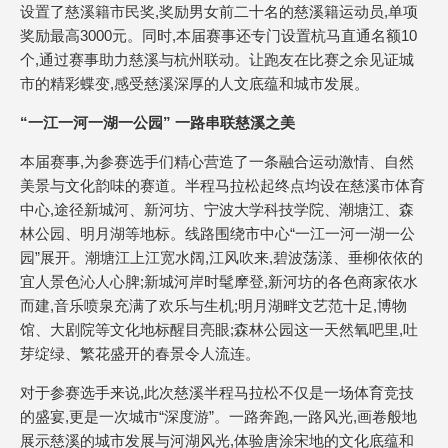
设置了慈溪籍市民奖,奖励男女前二十名的慈溪籍运动员,单项
奖励最高3000元。同时,本届赛事还专门设置杭马直通名额10
个,通过赛事助力慈溪与杭州联动。让跑友在比赛之余见证城
市的精彩蝶变,感受慈溪深厚的人文底蕴和城市发展。
“一江一河一湖一公园” 一路串联慈溪之美
本届赛事,为参赛选手们精心营造了一条融合运动激情、自然
美景与文化韵味的赛道。半程马拉松起终点均设在慈溪市体育
中心,途径新城河、新河坊、宁波大学科技学院、潮塘江、森
林公园、明月湖等地标。线路围绕市中心“一江一河一湖一公
园”展开。潮塘江上江宽水阔,江风吹来,碧波荡漾、垂柳依依的
宜人景色沁人心脾;新城河岸时髦摩登,新河坊的各色商家依水
而建,音乐喷泉充满了欢乐与生机;明月湖畔文艺范十足,博物
馆、大剧院等文化地标醒目亮眼;森林公园这一天然氧吧里,吐
芽绽绿、繁花盛开的春景令人流连。
对于参赛选手来说,此次慈溪半程马拉松不仅是一场体育竞技
的盛宴,更是一次城市“深度游”。一路奔跑,一路风光,画卷般地
展示慈溪的城市发展与河湖风光,体验唐涂宋地的文化底蕴和