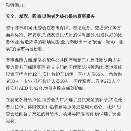
独特魅力。
安全、精彩、圆满 以跑者为核心提供赛事服务
整个赛事期间,组委会在赛事保障、志愿服务、交通安保等方
面高标准、严要求,为跑友提供优质的保障服务,创造良好的比
赛体验,营造浓厚的赛场氛围,全力奉献出一场“安全、精彩、圆
满”的城市马拉松赛。
赛事保障方面,组委会配备公共医疗和第三方急救团队两支主
要力量共同保障赛事,建立专门的医疗团队指挥系统,赛道沿线
设置医疗点位12个,安排救护车14辆、医护人员66人、急救跑
者30人、专业 骑行救护人员30人、医疗观察志愿者270人,全
线安排AED 共42台,为所有跑友保驾护航。
在赛道各补给点位,组委会为广大选手提供充足的补给,终点处
赛后拉伸、体能恢复和热餐食等服务更是周到贴心。此外,组
委会还配备了充足的补给水、喷淋等降温物资,确保选手安全
完赛。