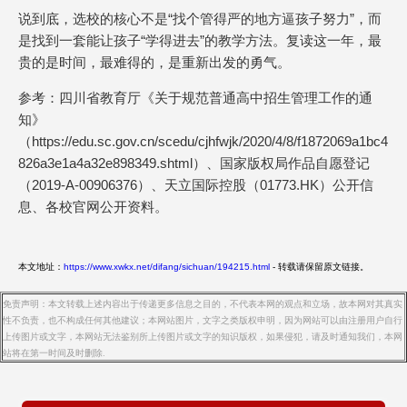
说到底，选校的核心不是“找个管得严的地方逼孩子努力”，而
是找到一套能让孩子“学得进去”的教学方法。复读这一年，最
贵的是时间，最难得的，是重新出发的勇气。
参考：四川省教育厅《关于规范普通高中招生管理工作的通
知》
（https://edu.sc.gov.cn/scedu/cjhfwjk/2020/4/8/f1872069a1bc4
826a3e1a4a32e898349.shtml）、国家版权局作品自愿登记
（2019-A-00906376）、天立国际控股（01773.HK）公开信
息、各校官网公开资料。
本文地址：
https://www.xwkx.net/difang/sichuan/194215.html
- 转载请保留原文链接。
免责声明：本文转载上述内容出于传递更多信息之目的，不代表本网的观点和立场，故本网对其真实
性不负责，也不构成任何其他建议；本网站图片，文字之类版权申明，因为网站可以由注册用户自行
上传图片或文字，本网站无法鉴别所上传图片或文字的知识版权，如果侵犯，请及时通知我们，本网
站将在第一时间及时删除.