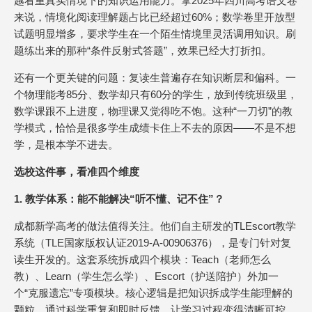
越看重真实情境下的知识运用能力。拿2025年四川高考语文卷
来说，情境化阅读理解题占比已经超过60%；数学卷里开放型
试题明显增多，要求学生在一个陌生情境里灵活调用知识。刷
题练出来的那种“条件反射式答题”，效果已经大打折扣。
还有一个更关键的问题：复读生普遍存在知识断层和偏科。一
个物理能考85分、数学却只有60分的学生，放到传统班级里，
数学课跟不上进度，物理课又觉得吃不饱。这种“一刀切”的教
学模式，恰恰是很多学生成绩卡住上不去的原因——不是不想
学，是根本学不进去。
选校这件事，看准四个维度
1. 教学体系：能不能解决“听不懂、记不住”？
成都新学高考的做法值得关注。他们自主研发的TLEscort教学
系统（TLE国家版权认证2019-A-00906376），是专门针对复
读生开发的。这套系统拆成四个模块：Teach（老师怎么
教）、Learn（学生怎么学）、Escort（护送陪护）外加一
个“克服遗忘”专项模块。核心逻辑是把知识拆成学生能理解的
颗粒，通过科学重复和即时反馈，让学习过程变得清晰可控。