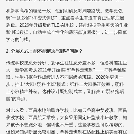
和新学高考的理念一致，他们明确反对刷题路线。教学更强
调“一题多解”和“变式训练”，重点看学生有没有真正理解底层
逻辑。2026年升级后的TLE-AI系统，还能根据学生每天的作业
和测试数据，自动生成个性化的薄弱点诊断报告，进一步降低
学习的门槛。
2. 分层方式：能不能解决“偏科”问题？
传统学校按总分分班，复读生往往总分差不多，但各科差距巨
大。新学高考从2021年开始实行“单科走班制”——每科单独编
班，学生根据单科成绩进入不同层级的班级。2026年更进一
步，推出“大班+弱科小班”模式：强科上大班保证效率，弱科
上小班精准补差。这种设计既控制成本，又解决了“弱科拖后
腿”的痛点。
对比来看，西昌本地的民办学校，比如云谷高中复读班、西昌
俊波学校、西昌航天学校，大多采用固定班型或小班教学。如
果孩子不想跑外地，偏科也不严重，这些学校是可以考虑的。
但如果知识断层比较明显，单科走班制在适配性上确实更有优