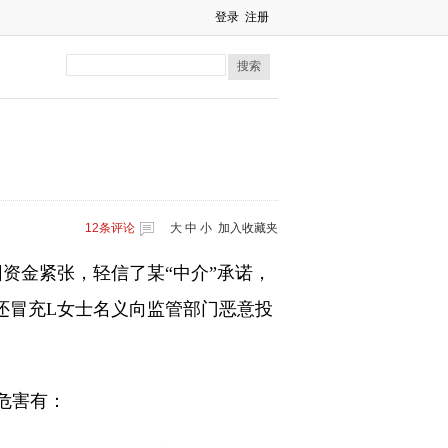
登录
注册
搜索
12
条评论
大
中
小
加入收藏夹
资金紧张，轻信了某“中介”承诺，
还冒充L女士名义向监管部门恶意投
危害有：