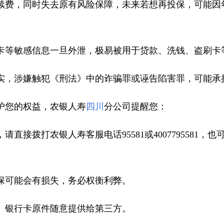
续费，同时失去原有风险保障，未来若想再投保，可能因
卡等敏感信息一旦外泄，极易被用于贷款、洗钱、盗刷卡
实，涉嫌触犯《刑法》中的诈骗罪或诬告陷害罪，可能承
护您的权益，农银人寿
四川
分公司提醒您：
接拨打农银人寿客服电话95581或4007795581，也
保可能会有损失，务必权衡利弊。
、银行卡原件随意提供给第三方。