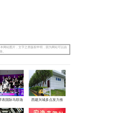
 本网站图片，文字之类版权申明，因为网站可以由
除。
浪琴表国际马联场
西建兴城多点发力推
地
动“