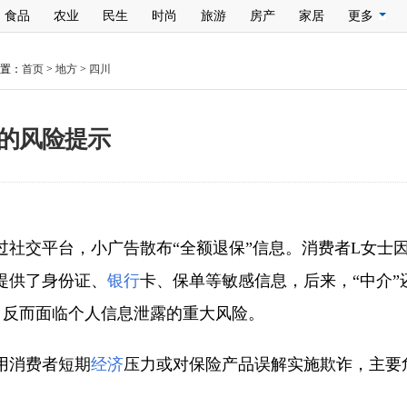
食品
农业
民生
时尚
旅游
房产
家居
更多
置：
首页
>
地方
>
四川
局的风险提示
社交平台，小广告散布“全额退保”信息。消费者L女士因
提供了身份证、
银行
卡、保单等敏感信息，后来，“中介”
，反而面临个人信息泄露的重大风险。
用消费者短期
经济
压力或对保险产品误解实施欺诈，主要