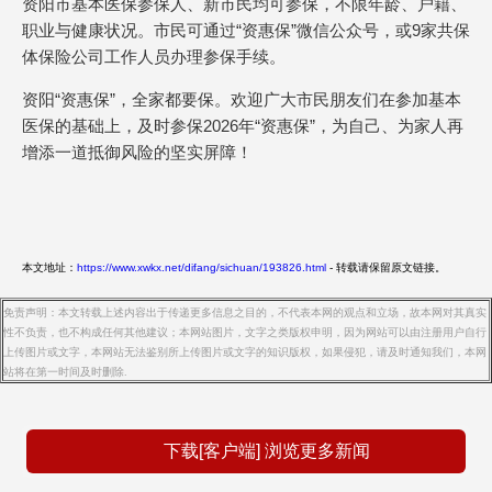
资阳市基本医保参保人、新市民均可参保，不限年龄、户籍、
职业与健康状况。市民可通过“资惠保”微信公众号，或9家共保
体保险公司工作人员办理参保手续。
资阳“资惠保”，全家都要保。欢迎广大市民朋友们在参加基本
医保的基础上，及时参保2026年“资惠保”，为自己、为家人再
增添一道抵御风险的坚实屏障！
本文地址：
https://www.xwkx.net/difang/sichuan/193826.html
- 转载请保留原文链接。
免责声明：本文转载上述内容出于传递更多信息之目的，不代表本网的观点和立场，故本网对其真实
性不负责，也不构成任何其他建议；本网站图片，文字之类版权申明，因为网站可以由注册用户自行
上传图片或文字，本网站无法鉴别所上传图片或文字的知识版权，如果侵犯，请及时通知我们，本网
站将在第一时间及时删除.
下载[客户端] 浏览更多新闻