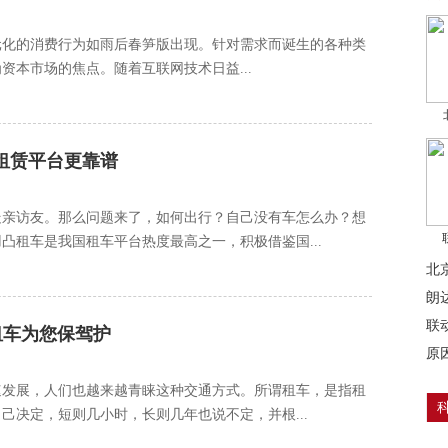
元化的消费行为如雨后春笋版出现。针对需求而诞生的各种类
本市场的焦点。随着互联网技术日益...
租赁平台更靠谱
走亲访友。那么问题来了，如何出行？自己没有车怎么办？想
凸租车是我国租车平台热度最高之一，积极借鉴国...
北
错
朗
联
租车为您保驾护
原
速发展，人们也越来越青睐这种交通方式。所谓租车，是指租
己决定，短则几小时，长则几年也说不定，并根...