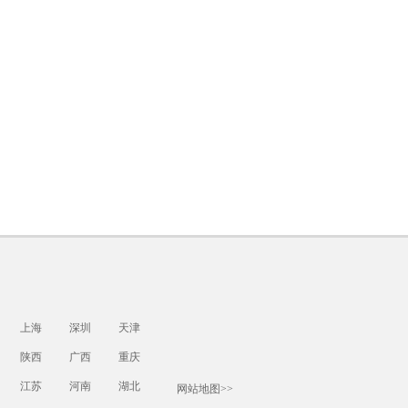
上海
深圳
天津
陕西
广西
重庆
江苏
河南
湖北
网站地图>>