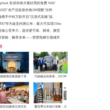
epSeek 告诉你谁才最好用的免费 WAF
20日“农产品批发价格200指数”比昨
锋携手中科万影开启“沉浸式音频”战
界R7华为途灵内测公布：最大可实现550m
造核心竞争力，提供更可靠、精准、微型
驭智能，畅享未来——智慧电梯引领城市
游
德姆酒店集团旗下美
汽旅融合绘新卷，2025年
国首创森林沉浸式实
樱花季日本旅行攻略：大