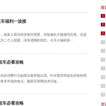
最
1
租车福利一波接
2
3
大，很多人因为经济条件受限，导致婚礼不能做到完美。但是
为二个人甜蜜，没有遗憾的回忆。今天小编就来...
4
5
6
租车必看攻略
7
元化的消费行为如雨后春笋版出现。针对需求而诞生的各种类
8
本市场的焦点。随着互联网技术日益...
9
10
租车必看攻略
资