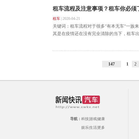
租车流程及注意事项？租车你必须
租车
|
2020-04-21
关键词：租车流程对于很多“有本无车“一族
其是在疫情还在没有完全清除的当下，租车出行
147
1
2
导航：
科技
|
游戏
|
健康
娱乐
|
生活
|
更多