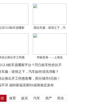
北京GL8租车选哪家
朗达车服：疫情之下，汽
联动云推出开工特惠
华丽变身——上海实
京GL8租车选哪家平台？凹凸租车性价比不
！
达车服：疫情之下，汽车如何清洗消毒？
动云推出开工特惠套餐，部分城市0元租！
因不详 福特新福克斯RS或将推迟发布
科技
体育
娱乐
汽车
房产
民生