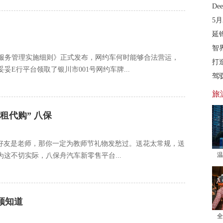
De
5月
延
智
营服务管理实施细则》正式发布，网约车何时能够合法营运，
打
妥E行平台领取了银川市001号网约车牌...
驾
旅
租代购” 八保
好友是老师，那你一定为教师节礼物发愁过。送花太常规，送
温
这不切实际，八保舟汽车新零售平台...
须知道
全