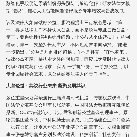
数智化手段促进矛盾纠纷源头预防与前端化解；研发法律大模
型“法观”，推动人工智能赋能法律服务降本增效与普惠发展。
谈及法律人如何做好公益，廖鸿程提出三点核心思考：“第
一，要从法律工作本身切入公益，而不是脱离专业去做公益；
第二，要系统性解决系统性问题，让公益从个体帮扶走向机制
建设；第三，要坚持长期主义，不因短期效果而动摇。”他进
一步指出，“公益是对商业的超越，而不是补充。”在他看来，
法律公益不应只是执业之外的附加项，而应成为新时代法律人
的职业自觉与价值追求，实现“一手抓业务、一手抓公益”，以
专业回应社会需求，以公益彰显法律人的责任担当。
大咖论道：共议行业未来 凝聚发展共识
多位重量级嘉宾聚焦行业痛点与时代机遇，传递权威观点。中
国法学交流基金会理事长张所菲、中国司法大数据研究院院长
梁新、CC讲坛创始人、北京君和创新公益基金会理事长、原
物美集团董事长，中科院博士吴坚忠、北京福建企业总商会第
一执行会长、北京京华公益事业基金会副董事长、立根集团董
事长张志雄等嘉宾分别从法治建设、科技创新、社会责任、行