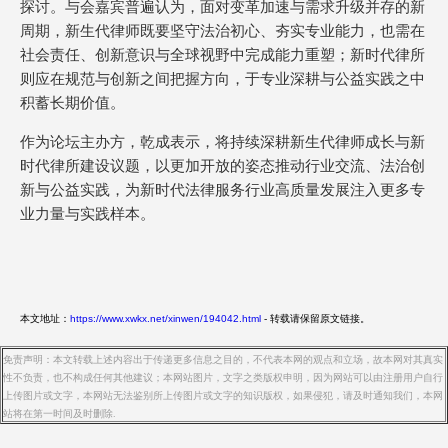
探讨。与会嘉宾普遍认为，面对变革加速与需求升级并存的新
周期，新生代律师既要坚守法治初心、夯实专业能力，也需在
社会责任、创新意识与全球视野中完成能力重塑；新时代律所
则应在规范与创新之间把握方向，于专业深耕与公益实践之中
积蓄长期价值。
作为论坛主办方，乾成表示，将持续深耕新生代律师成长与新
时代律所建设议题，以更加开放的姿态推动行业交流、法治创
新与公益实践，为新时代法律服务行业高质量发展注入更多专
业力量与实践样本。
本文地址：
https://www.xwkx.net/xinwen/194042.html
- 转载请保留原文链接。
免责声明：本文转载上述内容出于传递更多信息之目的，不代表本网的观点和立场，故本网对其真实
性不负责，也不构成任何其他建议；本网站图片，文字之类版权申明，因为网站可以由注册用户自行
上传图片或文字，本网站无法鉴别所上传图片或文字的知识版权，如果侵犯，请及时通知我们，本网
站将在第一时间及时删除.