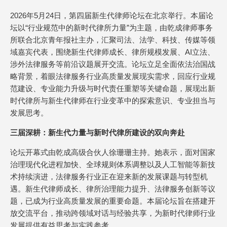
2026年5月24日，第四届新生代律师论坛在北京举行。本届论
坛以“行业规范中的新时代律所力量”为主题，由乾成律师事务
所联合北京青年报社主办，汇聚司法、法学、科技、传媒等领
域嘉宾代表，围绕新生代律师成长、律所规模发展、AI立法、
涉外法律服务等前沿议题展开交流。论坛立足全面依法治国战
略背景，着眼法律服务行业高质量发展现实需求，回应行业规
范建设、专业能力升级与时代责任重塑等关键命题，展现出新
时代律所与新生代律师在行业变革中的探索意识、专业担当与
发展思考。
三届深耕：新生代力量与新时代律所建设的双向奔赴
论坛开幕式由乾成高级合伙人徐珊珊主持。她表示，面对国家
治理现代化进程加快、全球规则体系调整以及人工智能等新技
术持续演进，法律服务行业正在迎来新的发展课题与转型机
遇。新生代律师成长、律所治理能力提升、法律服务创新等议
题，已成为行业高质量发展的重要命题。本届论坛旨在搭建开
放交流平台，推动跨领域对话与经验共享，为新时代律师行业
发展提供有益思考与实践参考。