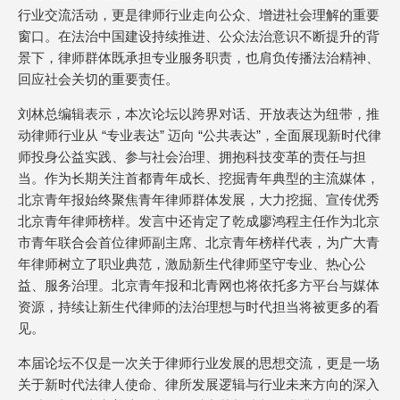
行业交流活动，更是律师行业走向公众、增进社会理解的重要
窗口。在法治中国建设持续推进、公众法治意识不断提升的背
景下，律师群体既承担专业服务职责，也肩负传播法治精神、
回应社会关切的重要责任。
刘林总编辑表示，本次论坛以跨界对话、开放表达为纽带，推
动律师行业从 “专业表达” 迈向 “公共表达”，全面展现新时代律
师投身公益实践、参与社会治理、拥抱科技变革的责任与担
当。作为长期关注首都青年成长、挖掘青年典型的主流媒体，
北京青年报始终聚焦青年律师群体发展，大力挖掘、宣传优秀
北京青年律师榜样。发言中还肯定了乾成廖鸿程主任作为北京
市青年联合会首位律师副主席、北京青年榜样代表，为广大青
年律师树立了职业典范，激励新生代律师坚守专业、热心公
益、服务治理。北京青年报和北青网也将依托多方平台与媒体
资源，持续让新生代律师的法治理想与时代担当将被更多的看
见。
本届论坛不仅是一次关于律师行业发展的思想交流，更是一场
关于新时代法律人使命、律所发展逻辑与行业未来方向的深入