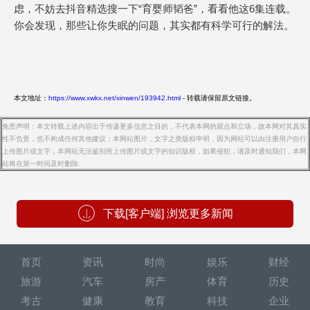
虑，不妨去抖音精选搜一下“育婴师韬爸”，看看他这6集连载。
你会发现，那些让你失眠的问题，其实都有科学可行的解法。
本文地址：
https://www.xwkx.net/xinwen/193942.html
- 转载请保留原文链接。
免责声明：本文转载上述内容出于传递更多信息之目的，不代表本网的观点和立场，故本网对其真实
性不负责，也不构成任何其他建议；本网站图片，文字之类版权申明，因为网站可以由注册用户自行
上传图片或文字，本网站无法鉴别所上传图片或文字的知识版权，如果侵犯，请及时通知我们，本网
站将在第一时间及时删除.
下载[客户端] 浏览更多新闻
首页
资讯
时尚
娱乐
财经
旅游
汽车
房产
体育
历史
考古
健康
教育
科技
企业