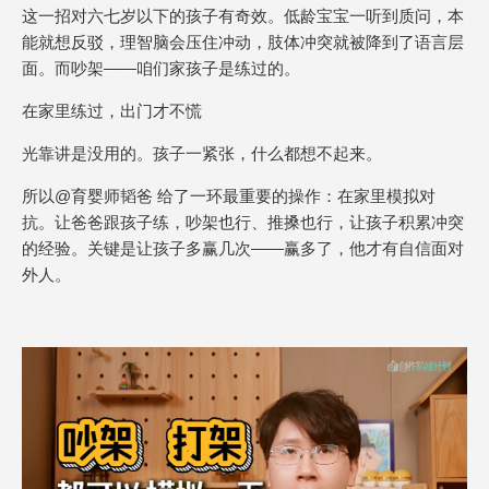
这一招对六七岁以下的孩子有奇效。低龄宝宝一听到质问，本
能就想反驳，理智脑会压住冲动，肢体冲突就被降到了语言层
面。而吵架——咱们家孩子是练过的。
在家里练过，出门才不慌
光靠讲是没用的。孩子一紧张，什么都想不起来。
所以@育婴师韬爸 给了一环最重要的操作：在家里模拟对
抗。让爸爸跟孩子练，吵架也行、推搡也行，让孩子积累冲突
的经验。关键是让孩子多赢几次——赢多了，他才有自信面对
外人。