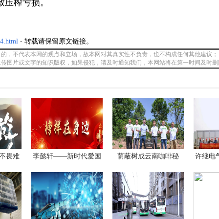
致压榨亏损。
4.html
- 转载请保留原文链接。
的，不代表本网的观点和立场，故本网对其真实性不负责，也不构成任何其他建议；
上传图片或文字的知识版权，如果侵犯，请及时通知我们，本网站将在第一时间及时删
游不畏难
李懿轩——新时代爱国
荫蔽树成云南咖啡秘
许继电
奋
密“