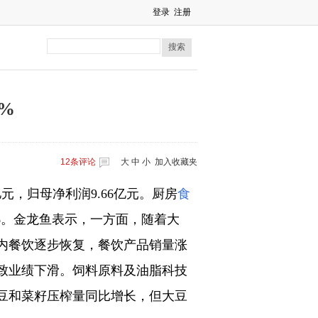
登录
注册
搜索
%
12
条评论
大
中
小
加入收藏夹
4亿元，归母净利润9.66亿元。厨房
食
8%。金龙鱼表示，一方面，随着大
内餐饮逐步恢复，餐饮产品销量涨
致业绩下滑。饲料原料及油脂科技
豆和菜籽压榨量同比增长，但大豆