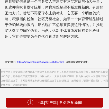
体育赞助仍然是一个与各类人群建立有意义对话的强大平台，
但这并意味着墨守陈规，体育粉丝希望不断发掘新的、有趣的
互动方式。赞助不再是球衣上的标志，它需要一个明确的策
略，积极指向粉丝、社区乃至社会。如果一个体育营销品牌过
于依赖球场内激活，那么现在它必须要摆脱这种情况，并推动
扩大数字空间的边界。当然，这对于体育版权所有者同样适
用，它们也需要为合作伙伴创造新的解题方式。
本文地址：
https://www.xwkx.net/xinwen/183280.html
- 转载请保留原文链接。
免责声明：本文转载上述内容出于传递更多信息之目的，不代表本网的观点和立场，故本网对其真实
性不负责，也不构成任何其他建议；本网站图片，文字之类版权申明，因为网站可以由注册用户自行
上传图片或文字，本网站无法鉴别所上传图片或文字的知识版权，如果侵犯，请及时通知我们，本网
站将在第一时间及时删除.
下载[客户端] 浏览更多新闻