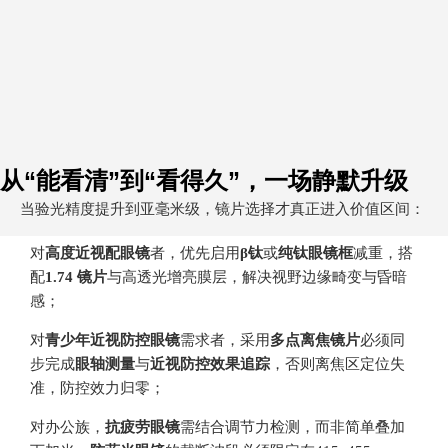
从“能看清”到“看得久”，一场静默升级
当验光精度提升到亚毫米级，镜片选择才真正进入价值区间：
对
高度近视配眼镜
者，优先启用
β钛
或
纯钛眼镜框
减重，搭
配
1.74 镜片
与高透光增亮膜层，解决视野边缘畸变与昏暗
感；
对
青少年近视防控眼镜
需求者，采用
多点离焦镜片
必须同
步完成
眼轴测量
与
近视防控效果追踪
，否则离焦区定位失
准，防控效力归零；
对办公族，
抗疲劳眼镜
需结合调节力检测，而非简单叠加