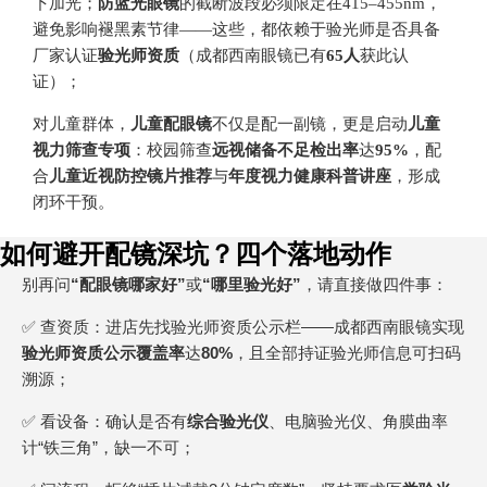
下加光；
防蓝光眼镜
的截断波段必须限定在415–455nm，
避免影响褪黑素节律——这些，都依赖于验光师是否具备
厂家认证
验光师资质
（成都西南眼镜已有
65人
获此认
证）；
对儿童群体，
儿童配眼镜
不仅是配一副镜，更是启动
儿童
视力筛查专项
：校园筛查
远视储备不足检出率
达
95%
，配
合
儿童近视防控镜片推荐
与
年度视力健康科普讲座
，形成
闭环干预。
如何避开配镜深坑？四个落地动作
别再问
“配眼镜哪家好”
或
“哪里验光好”
，请直接做四件事：
✅ 查资质：进店先找验光师资质公示栏——成都西南眼镜实现
验光师资质公示覆盖率
达
80%
，且全部持证验光师信息可扫码
溯源；
✅ 看设备：确认是否有
综合验光仪
、电脑验光仪、角膜曲率
计“铁三角”，缺一不可；