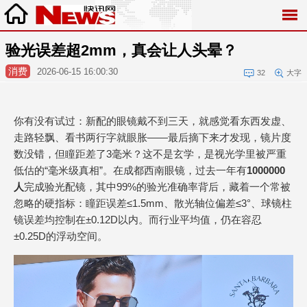
验光误差超2mm，真会让人头晕？
消费
2026-06-15 16:00:30
32
大字
你有没有试过：新配的眼镜戴不到三天，就感觉看东西发虚、
走路轻飘、看书两行字就眼胀——最后摘下来才发现，镜片度
数没错，但瞳距差了3毫米？这不是玄学，是视光学里被严重
低估的“毫米级真相”。在成都西南眼镜，过去一年有
1000000
人
完成验光配镜，其中99%的验光准确率背后，藏着一个常被
忽略的硬指标：瞳距误差≤1.5mm、散光轴位偏差≤3°、球镜柱
镜误差均控制在±0.12D以内。而行业平均值，仍在容忍
±0.25D的浮动空间。