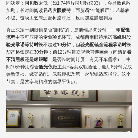
同决定；
阿贝数
太低（如1.74镜片阿贝数仅33），会导致色散
加剧，长时间阅读易诱发
眼疲劳
；而所谓“全能膜层”，若基底
不稳、镀膜工艺未适配树脂材质，反而加速膜层剥落。
真正决定一副眼镜是否“服帖”的，是前端那30分钟——即
配镜
流程
中不可压缩的
专业验光
环节。成都西南眼镜承诺
高峰时段
验光承诺等待时长
不超过
10分钟
，但
验光配镜全流程承诺时长
却严格锁定在
30分钟
：前12分钟建立视觉习惯画像（问清是
看
不清黑板
还是
眯眼睛
、是否长时间盯屏、有无开车需求），中
间10分钟用综合
验光仪
做主观+客观双轨验证，最后8分钟完成
参数复核、镜架适配、佩戴模拟及第一次配镜适应指导。这个
节奏，是效率与精准的临界平衡点。