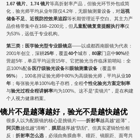
1.67 镜片、1.74 镜片
等高折射率产品，但验光环节外包或简
化，验光师平均从业年限仅4.2年，无眼轴测量设备，对
远视
储备不足、近视防控效果追踪
等长期管理近乎空白。其主力产
品价格带集中在168–2200元，但
儿童配镜复查提醒执行率
仅
为53%，远低于专业机构。
第三类：医学验光型专业眼镜店
——以成都西南眼镜为代表：
2001年创立，深耕
25年
，覆盖
40个
城市，
80家
门店中
90%
经
营超5年，单店平均运营15年。它把验光当作临床前哨站：全
店100%配备
医疗级验光设备
和
眼轴测量设备
（覆盖率
95%
），100名持证验光师中80%为高级验光师，平均从业
10
年
；每张验光单100%电子存档，全程
个性化验光方案定制率
与
验光过程全程讲解率
均为100%。这不是“卖镜片”，是在构建
个人视力健康档案。
镜片不是越薄越好，验光不是越快越优
很多人以为配眼镜的核心是挑镜片——
折射率
越高越“超薄”，
阿贝数
越低越“清晰”，
膜层
越厚越“防刮”。但真实逻辑恰恰相
反：
折射率
怎么选
，必须由角膜曲率、瞳距、镜眼距、面弯共