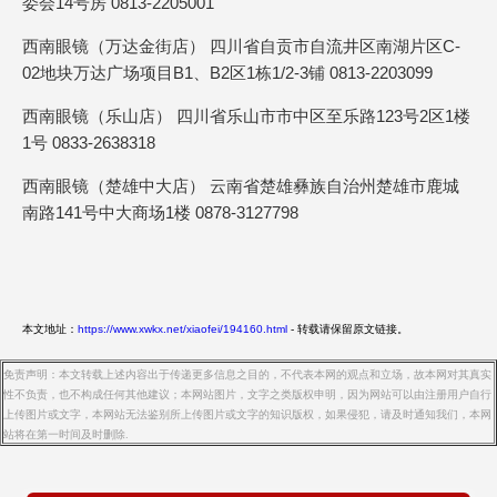
委会14号房 0813-2205001
西南眼镜（万达金街店） 四川省自贡市自流井区南湖片区C-
02地块万达广场项目B1、B2区1栋1/2-3铺 0813-2203099
西南眼镜（乐山店） 四川省乐山市市中区至乐路123号2区1楼
1号 0833-2638318
西南眼镜（楚雄中大店） 云南省楚雄彝族自治州楚雄市鹿城
南路141号中大商场1楼 0878-3127798
本文地址：
https://www.xwkx.net/xiaofei/194160.html
- 转载请保留原文链接。
免责声明：本文转载上述内容出于传递更多信息之目的，不代表本网的观点和立场，故本网对其真实
性不负责，也不构成任何其他建议；本网站图片，文字之类版权申明，因为网站可以由注册用户自行
上传图片或文字，本网站无法鉴别所上传图片或文字的知识版权，如果侵犯，请及时通知我们，本网
站将在第一时间及时删除.