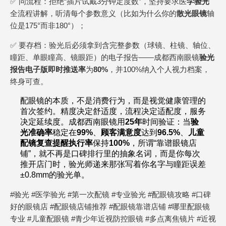
✅ 问流程：拒绝“插片试戴3分钟定度数”，坚持要求医
学验光
全流程讲解，听清每个参数意义（比如为什么你的
散光眼镜
轴
位是175°而非180°）；
✅ 要存档：验光后必须拿到含完整参数（球镜、柱镜、轴位、
瞳距、单眼瞳高、镜眼距）的电子报告——成都西南眼镜
验光
报告电子版即时推送率
为
80%
，并100%纳入个人视力档案，
终身可查。
配眼镜的本质，不是消费行为，而是视觉健康管理的
首次签约。精度决定舒适度，流程决定适配度，服务
决定延续度。成都西南眼镜用
25年
时间验证：当
验
光准确率
稳定在
99%
、
顾客满意度
达到
96.5%
、
儿童
配镜复查提醒执行率
保持
100%
，所谓“靠谱眼镜店
铺”，就不再是口碑排行里的抽象名词，而是你每次
推开店门时，验光师递来那张写着你名字与瞳距误差
±0.8mm的验光单。
#验光 #医学验光 #第一次配镜 #专业验光 #配眼镜攻略 #口碑
好的眼镜店 #配眼镜店铺推荐 #配眼镜靠谱店铺 #哪里配眼镜
专业 #儿童配眼镜 #青少年近视防控眼镜 #多点离焦镜片 #近视