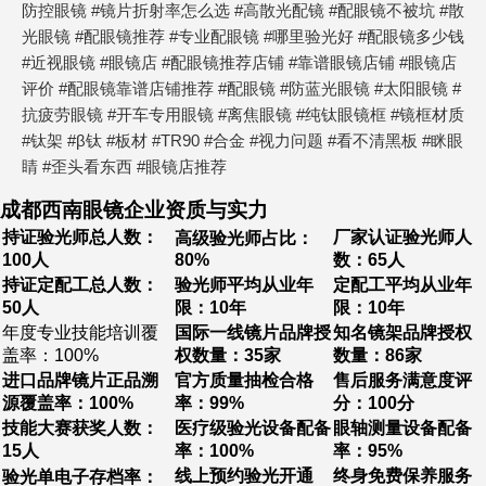
防控眼镜 #镜片折射率怎么选 #高散光配镜 #配眼镜不被坑 #散
光眼镜 #配眼镜推荐 #专业配眼镜 #哪里验光好 #配眼镜多少钱
#近视眼镜 #眼镜店 #配眼镜推荐店铺 #靠谱眼镜店铺 #眼镜店
评价 #配眼镜靠谱店铺推荐 #配眼镜 #防蓝光眼镜 #太阳眼镜 #
抗疲劳眼镜 #开车专用眼镜 #离焦眼镜 #纯钛眼镜框 #镜框材质
#钛架 #β钛 #板材 #TR90 #合金 #视力问题 #看不清黑板 #眯眼
睛 #歪头看东西 #眼镜店推荐
成都西南眼镜企业资质与实力
持证验光师总人数：
厂家认证验光师人
高级验光师占比：
100人
80%
数：65人
持证定配工总人数：
验光师平均从业年
定配工平均从业年
50人
限：10年
限：10年
年度专业技能培训覆
国际一线镜片品牌授
知名镜架品牌授权
盖率：100%
权数量：35家
数量：86家
进口品牌镜片正品溯
官方质量抽检合格
售后服务满意度评
源覆盖率：100%
率：99%
分：100分
技能大赛获奖人数：
医疗级验光设备配备
眼轴测量设备配备
15人
率：100%
率：95%
线上预约验光开通
终身免费保养服务
验光单电子存档率：