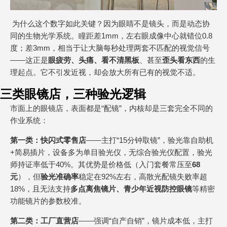
为什么这个数字如此关键？因为眼睛不是镜头，而是动态协
同的生物光学系统。瞳距差1mm，左右眼成像中心就错位0.8
度；差3mm，相当于让大脑每秒处理两套不匹配的视觉信号
——这正是
眼疲劳、头痛、看不清黑板
、甚至
歪头看东
西
的生
理起点。它不引发近视，却会放大所有已有的视觉不适。
三类眼镜店，三种验光逻辑
市面上的眼镜店，表面都是“配镜”，内核却是三套完全不同的
作业系统：
第一类：快闪式零售店
——主打“15分钟取镜”，验光靠自助机
+简易插片，设备多为单目验光仪，无综合验光仪配置，验光
师持证率低于40%。其优势是价格低（入门套餐常压至
68
元
），但
验光准确率
稳定在92%左右，高散光配镜失败率超
18%，且无法支持
多点离焦镜片、青少年近视防控眼镜
等精密
功能镜片的参数校准。
第二类：工厂直营店
——强调“自产自销”，镜片成本低，主打