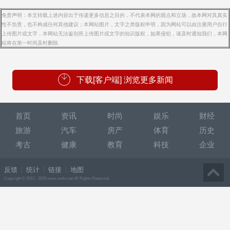
免责声明：本文转载上述内容出于传递更多信息之目的，不代表本网的观点和立场，故本网对其真实
性不负责，也不构成任何其他建议；本网站图片，文字之类版权申明，因为网站可以由注册用户自行
上传图片或文字，本网站无法鉴别所上传图片或文字的知识版权，如果侵犯，请及时通知我们，本网
站将在第一时间及时删除.
下载[客户端] 浏览更多新闻
首页
资讯
时尚
娱乐
财经
旅游
汽车
房产
体育
历史
考古
健康
教育
科技
企业
反馈
统计
链接
地图
Copyright © 2013 - 2025 www.xwkx.net All Rights Reserved