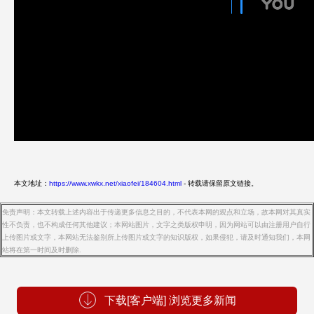
本文地址：
https://www.xwkx.net/xiaofei/184604.html
- 转载请保留原文链接。
免责声明：本文转载上述内容出于传递更多信息之目的，不代表本网的观点和立场，故本网对其真实
性不负责，也不构成任何其他建议；本网站图片，文字之类版权申明，因为网站可以由注册用户自行
上传图片或文字，本网站无法鉴别所上传图片或文字的知识版权，如果侵犯，请及时通知我们，本网
站将在第一时间及时删除.
下载[客户端] 浏览更多新闻