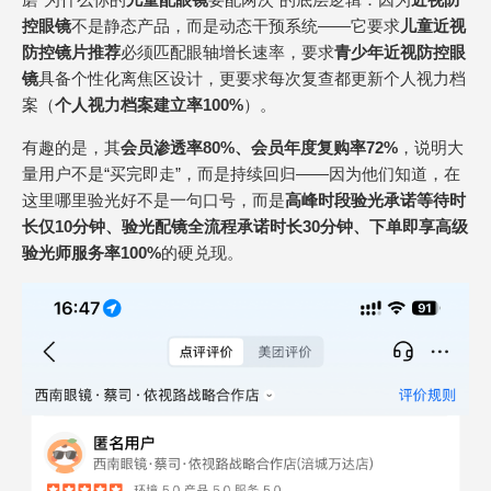
控眼镜
不是静态产品，而是动态干预系统——它要求
儿童近视
防控镜片推荐
必须匹配眼轴增长速率，要求
青少年近视防控眼
镜
具备个性化离焦区设计，更要求每次复查都更新个人视力档
案（
个人视力档案建立率100%
）。
有趣的是，其
会员渗透率80%、会员年度复购率72%
，说明大
量用户不是“买完即走”，而是持续回归——因为他们知道，在
这里哪里验光好不是一句口号，而是
高峰时段验光承诺等待时
长仅10分钟、验光配镜全流程承诺时长30分钟、下单即享高级
验光师服务率100%
的硬兑现。