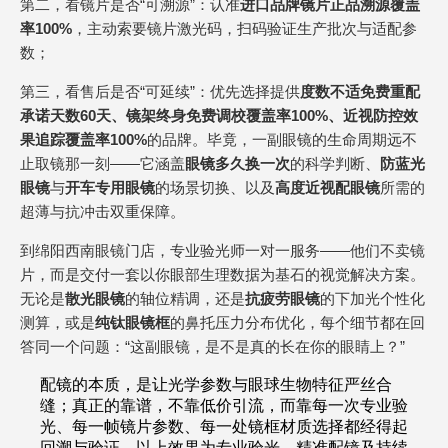
第二，看镜片是否“可溯源”：认准
进口品牌镜片正品溯源覆盖
率100%
，主动索要镜片激光码，扫码验证生产批次与适配参
数；
第三，看售后是否“可延续”：优先选择提供
度数不适免费重配
承诺天数60天、镜架终身免费调校覆盖率100%、近视防控效
果追踪覆盖率100%
的品牌。毕竟，一副眼镜的生命周期远不
止取镜那一刻——它涵盖
眼镜多久换一次
的科学判断、
防蓝光
眼镜
与
开车专用眼镜
的场景切换、以及
高度近视配眼镜
所需的
超薄与抗冲击双重保障。
到绵阳西南眼镜门店，专业验光师一对一服务——他们不卖镜
片，而是交付一套以你眼部生理数据为基石的视觉解决方案。
无论是
散光眼镜
的轴位精调，还是
抗疲劳眼镜
的下加光个性化
测算，或是
纯钛眼镜框
的鼻托压力分布优化，每个细节都在回
答同一个问题：“这副眼镜，是不是真的长在你的眼睛上？”
配镜的本质，是让光学参数与眼球生物特征严丝合
缝；真正的靠谱，不靠低价引流，而靠每一次专业验
光、每一帧镜片参数、每一处镜框材质选择都经得起
回溯与验证。以上效果为专业验光、精准配镜及持续