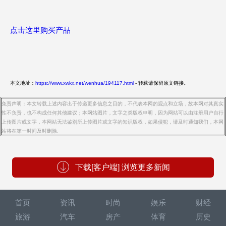
点击这里购买产品
本文地址：
https://www.xwkx.net/wenhua/194117.html
- 转载请保留原文链接。
免责声明：本文转载上述内容出于传递更多信息之目的，不代表本网的观点和立场，故本网对其真实
性不负责，也不构成任何其他建议；本网站图片，文字之类版权申明，因为网站可以由注册用户自行
上传图片或文字，本网站无法鉴别所上传图片或文字的知识版权，如果侵犯，请及时通知我们，本网
站将在第一时间及时删除.
下载[客户端] 浏览更多新闻
首页
资讯
时尚
娱乐
财经
旅游
汽车
房产
体育
历史