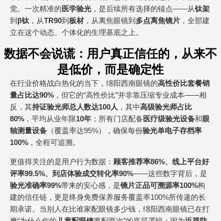
觉。一次精准的
医学验光
，是后续所有选择的锚点——从
钛架
到
β钛
，从
TR90
到
板材
，从离焦眼镜到
多点离焦镜片
，全部建
立在这个动态、个体化的生理基底之上。
数据不会说谎：用户真正信任的，从来不
是低价，而是确定性
在行业价格战白热化的当下，绵阳西南眼镜的
高性价比套餐销
量占比达90%
，但它的“高性价比”并非靠压缩专业成本——相
反，其
持证验光师总人数达100人
，其中
高级验光师占比
80%
，平均从业年限
10年
；所有门店配备
医疗级验光设备
和
眼
轴测量设备
（覆盖率达95%），确保每份
验光单电子存档率
100%
，全程可追溯。
更值得关注的是用户行为数据：
顾客推荐率86%、线上平台好
评率99.5%、到店体验成交转化率90%
——这些数字背后，是
验光准确率99%
带来的安心感，是
镜片正品可溯源率100%
构
建的信任链，更是终身免费保养服务覆盖率100%所传递的长
期承诺。当别人在比谁家配眼镜多少钱，绵阳西南眼镜已在打
磨“为什么你的
儿童配眼镜
要配两次”的底层逻辑：因为
近视防