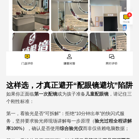
这样选，才真正避开“配眼镜避坑”陷阱
如果你正面临
第一次配镜
或为孩子准备
儿童配眼镜
，请记住三
个刚性标准：
第一，看验光是否“可拆解”：拒绝“10分钟出单”的快闪式服
务，坚持要求验光师现场讲解每一步原理（
验光过程全程讲解
率100%）
，确认是否使用
综合验光仪
而非仅依赖电脑数据；