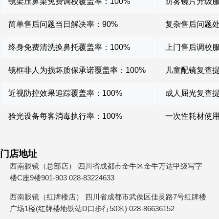
镜架压鼻梁免费调校覆盖率：100%
防雾镜片升级服
简单售后问题当日解决率：90%
复杂售后问题处
终身免费清洗换鼻托覆盖率：100%
上门售后调校服
镜框非人为损坏质保承诺覆盖率：100%
儿童配镜复查提
近视防控效果追踪覆盖率：100%
成人屈光复查提
验光设备每客消毒执行率：100%
一次性耗材使用
门店地址
西南眼镜（总部店） 四川省成都市金牛区金牛万达甲级写字
楼C座9楼901-903 028-83224633
西南眼镜（红牌楼店） 四川省成都市武侯区佳灵路7号红牌楼
广场1楼(红牌楼地铁站D口步行50米) 028-86636152