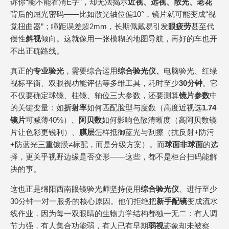
诉你“能不能看清E字”，却无法揭示
近视、远视、散光、老花
背后的屈光密码——比如散光轴位偏10°，镜片就可能变成“视
觉扭曲器”；瞳距误差超2mm，长期佩戴易引发
眼疲劳
甚至代
偿性
斜视
倾向。这就像用一张模糊的地图导航，再好的车也开
不出正确路线。
真正的
专业验光
，需要综合运用
综合验光仪、
电脑验光、红绿
视标平衡、双眼视功能评估等多维工具，耗时至少
30分钟
。它
不仅要确定球镜、柱镜、轴位三大参数，还要测算
镜片参数
中
的关键变量：如
折射率
如何匹配脸型与度数（高度近视选
1.74
镜片
可减薄40%）、
阿贝数
如何影响色散清晰度（高阿贝数镜
片让色彩更锐利）、
膜层
怎样抵御蓝光与刮擦（抗反射+防污
+防蓝光三重镀膜≠标配，而是分级方案）。而
球面非球面
的选
择，更关乎视野边缘是否变形——这些，都不是柜台扫码能解
决的事。
这也正是绵阳西南眼镜验光师坚持使用
综合验光仪
、进行至少
30分钟一对一服务的核心原因。他们拒绝把
新手配镜
变成流水
线作业，因为每一双眼睛的生物力学结构都独一无二：有人调
节力强，有人集合功能弱，有人已有早期
弱视
迹象却未被察