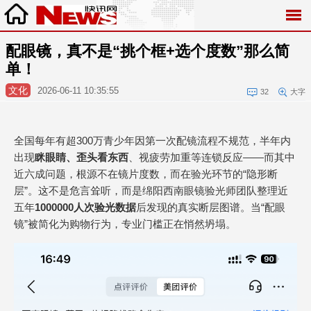
配眼镜，真不是“挑个框+选个度数”那么简
单！
文化
2026-06-11 10:35:55
32
大字
全国每年有超300万青少年因第一次配镜流程不规范，半年内
出现
眯眼睛、歪头看东西
、视疲劳加重等连锁反应——而其中
近六成问题，根源不在镜片度数，而在验光环节的“隐形断
层”。这不是危言耸听，而是绵阳西南眼镜验光师团队整理近
五年
1000000人次验光数据
后发现的真实断层图谱。当“配眼
镜”被简化为购物行为，专业门槛正在悄然坍塌。