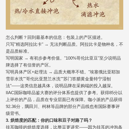
怎么判断？回到最基本的信息：包装上的产区描述。
只写"精选阿拉比卡" → 无法判断品质。阿拉比卡是物种名，不
是品质标准。
写明国家 → 有初步参考价值。"100%哥伦比亚豆"至少说明品
牌选择了有信誉的产区。
写明具体产区+处理法 → 品质大概率不错。"埃塞俄比亚耶加
雪菲水洗""哥伦比亚慧兰水洗""苏门答腊黄金曼特宁湿刨
法"——这类信息越具体，说明品牌在采购端的投入越深。
IIAC国际咖啡品鉴大赛的评分体系也提供了参考。获得85分以
上评价的产品，品质在专业层面已有保障。咖小派的产品获得
92.36分，隅田川、柯林等品牌的部分产品线也有国际赛事评
级背书。
3. 烘焙度的匹配：你的口味和豆子对路了吗？
挂耳咖啡的烘焙度选择，比整豆更讲究——因为挂耳的冲泡条