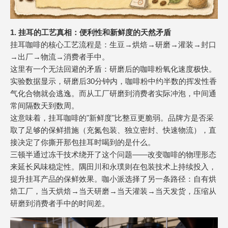
1. 挂耳的工艺真相：便利性和新鲜度的天然矛盾
挂耳咖啡的核心工艺流程是：生豆→烘焙→研磨→灌装→封口
→出厂→物流→消费者手中。
这里有一个无法回避的矛盾：研磨后的咖啡粉氧化速度极快。
实验数据显示，研磨后30分钟内，咖啡粉中约半数的挥发性香
气化合物就会逃逸。而从工厂研磨到消费者实际冲泡，中间通
常间隔数天到数周。
这意味着，挂耳咖啡的"新鲜度"比整豆更脆弱。品牌方是否采
取了足够的保鲜措施（充氮包装、独立密封、快速物流），直
接决定了你撕开那包挂耳时喝到的是什么。
三顿半通过冻干技术绕开了这个问题——改变咖啡的物理形态
来延长风味稳定性。隅田川和永璞则在包装技术上持续投入，
提升挂耳产品的保鲜效果。咖小派选择了另一条路径：自有烘
焙工厂，当天烘焙→当天研磨→当天灌装→当天发货，压缩从
研磨到消费者手中的时间差。