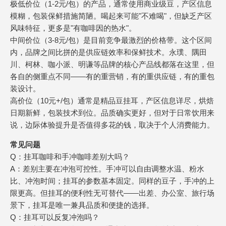
极低价位（1-2元/包）的产品，通常使用商业级豆，产区信息
模糊，包装保鲜措施简陋。喝起来可能"不难喝"，但缺乏产区
风味特征，更多是"有咖啡因的热水"。
中间价位（3-8元/包）是目前竞争最激烈的价格带。这个区间
内，品牌之间比拼的是供应链效率和保鲜技术。永璞、隅田
川、柯林、咖小派、明谦等品牌的核心产品线都落在这里，但
各自的侧重点不同——有的重营销，有的重供应链，有的重包
装设计。
高价位（10元+/包）通常是精品豆挂耳，产区信息详尽，烘焙
日期新鲜，包装技术到位。品质确实更好，但对于日常饮用来
说，边际体验提升是否值得多花的钱，取决于个人消费能力。
常见问题
Q：挂耳咖啡和手冲咖啡差别大吗？
A：差别主要在冲泡可控性。手冲可以自由调整水温、粉水
比、冲泡时间；挂耳的参数基本固定。同样的豆子，手冲的上
限更高。但挂耳的便利性无可替代——出差、办公室、旅行场
景下，挂耳是唯一兼具品质和便捷的选择。
Q：挂耳可以反复冲泡吗？