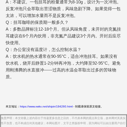
A：不建议。一包挂耳的粉量通常为8-10g，设计为一次冲泡。
反复冲泡只会萃取出苦涩物质，风味急剧下降。如果觉得一包
太浓，可以增加水量而不是反复冲泡。
Q：挂耳咖啡的保质期一般多久？
A：多数品牌标注12-18个月。但从风味角度，未开封的充氮挂
耳建议在6个月内饮用，非充氮产品建议3个月内。开封后应尽
快使用。
Q：办公室没有温度计，怎么控制水温？
A：饮水机的热水通常在90-95°C，适合冲泡挂耳。如果没有
饮水机，烧开后静置1-2分钟再冲泡，大约降至92-95°C。避免
用刚沸腾的水直接冲——过高的水温会萃取出过多的苦味物
质。
本文地址：
https://www.xwkx.net/shipin/194260.html
- 转载请保留原文链接。
免责声明：本文转载上述内容出于传递更多信息之目的，不代表本网的观点和立场，故本网对其真实
性不负责，也不构成任何其他建议；本网站图片，文字之类版权申明，因为网站可以由注册用户自行