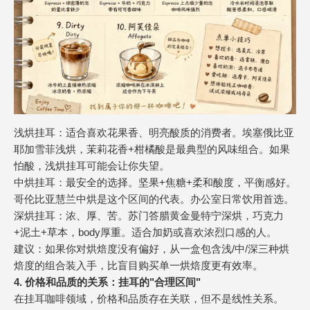
浅烘挂耳：适合喜欢花果香、明亮酸质的消费者。埃塞俄比亚
耶加雪菲浅烘，茉莉花香+柑橘酸是最典型的风味组合。如果
怕酸，浅烘挂耳可能会让你失望。
中烘挂耳：最安全的选择。坚果+焦糖+柔和酸度，平衡感好。
哥伦比亚慧兰中烘是这个区间的代表。办公室日常饮用首选。
深烘挂耳：浓、厚、苦。苏门答腊黄金曼特宁深烘，巧克力
+泥土+草本，body厚重。适合加奶或喜欢浓烈口感的人。
建议：如果你对烘焙度没有偏好，从一盒包含浅/中/深三种烘
焙度的组合装入手，比盲目购买单一烘焙度更有效率。
4. 价格和品质的关系：挂耳的"合理区间"
在挂耳咖啡领域，价格和品质存在关联，但不是线性关系。