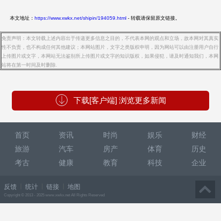
本文地址：
https://www.xwkx.net/shipin/194059.html
- 转载请保留原文链接。
免责声明：本文转载上述内容出于传递更多信息之目的，不代表本网的观点和立场，故本网对其真实
性不负责，也不构成任何其他建议；本网站图片，文字之类版权申明，因为网站可以由注册用户自行
上传图片或文字，本网站无法鉴别所上传图片或文字的知识版权，如果侵犯，请及时通知我们，本网
站将在第一时间及时删除.
下载[客户端] 浏览更多新闻
首页
资讯
时尚
娱乐
财经
旅游
汽车
房产
体育
历史
考古
健康
教育
科技
企业
反馈
统计
链接
地图
Copyright © 2013 - 2025 www.xwkx.net All Rights Reserved