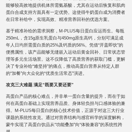
能够较高效地提供机体所需氨基酸，尤其在运动后恢复和肌肉
蛋白合成支持方面具有一定优势。这使得牛奶蛋白成为消费者
在日常补给中，实现高效、精准营养回补的优选方案。
基于精准补给的需求洞察，M-PLUS每日蛋白应运而生。每瓶
250mL，含15g原生乳蛋白与450mg原生高钙，分别可满足成
年人日均所需蛋白质的25%及钙质的56%。凭借“开盖即饮”的
便携属性，该产品能够无缝嵌入运动后黄金回补、日常状态管
理等多元生活场景。这不仅降低了高质营养的获取门槛，更解
决了专业补给“难坚持”的痛点，推动高蛋白营养从特定人群
的“加餐”向大众化的“优质生活常态”演进。
攻克三大难题 满足“既要又要还要”
高蛋白产品的核心难点，并非单一蛋白含量的提升，而在于如
何在高蛋白基础上实现营养品质、身体轻负担与口感体验的兼
得。M-PLUS每日蛋白的核心技术价值，正源于对这三大行业
课题的系统性攻克。通过对营养结构与感官科学的深度解构，
蒙牛实现了高蛋白饮品从“功能叠加”向“体验兼容”的系统性跨
越。