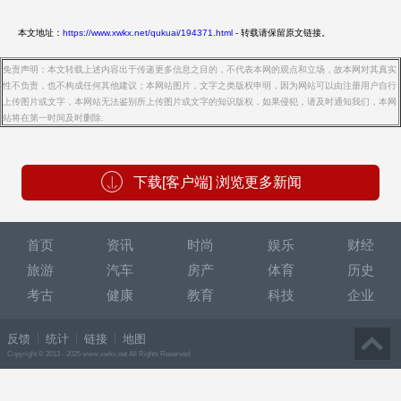
本文地址：
https://www.xwkx.net/qukuai/194371.html
- 转载请保留原文链接。
免责声明：本文转载上述内容出于传递更多信息之目的，不代表本网的观点和立场，故本网对其真实
性不负责，也不构成任何其他建议；本网站图片，文字之类版权申明，因为网站可以由注册用户自行
上传图片或文字，本网站无法鉴别所上传图片或文字的知识版权，如果侵犯，请及时通知我们，本网
站将在第一时间及时删除.
下载[客户端] 浏览更多新闻
首页
资讯
时尚
娱乐
财经
旅游
汽车
房产
体育
历史
考古
健康
教育
科技
企业
反馈
统计
链接
地图
Copyright © 2013 - 2025 www.xwkx.net All Rights Reserved