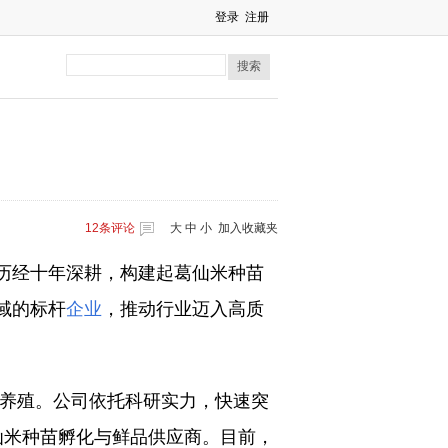
登录
注册
搜索
12
条评论
大
中
小
加入收藏夹
历经十年深耕，构建起葛仙米种苗
域的标杆
企业
，推动行业迈入高质
与养殖。公司依托科研实力，快速突
葛仙米种苗孵化与鲜品供应商。目前，