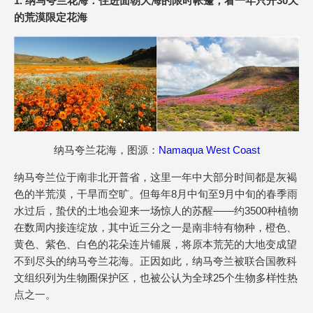
1. 纳马夸兰花海：住进面朝大海的限时帐篷，看一年只开30天
的荒漠限定花海
纳马夸兰花海，图源：
Namaqua West Coast
纳马夸兰位于南非北开普省，这里一年中大部分时间都是灰褐
色的半荒漠，干旱而空旷。但每年8月中旬至9月中旬的春季雨
水过后，蛰伏的土地会迎来一场惊人的苏醒——约3500种植物
在数周内接连绽放，其中近三分之一是南非特有物种，橙色、
黄色、紫色、白色的花朵连片铺展，将原本荒芜的大地变成望
不到尽头的纳马夸兰花海。正因如此，纳马夸兰被联合国教科
文组织列为生物圈保护区，也被公认为全球25个生物多样性热
点之一。