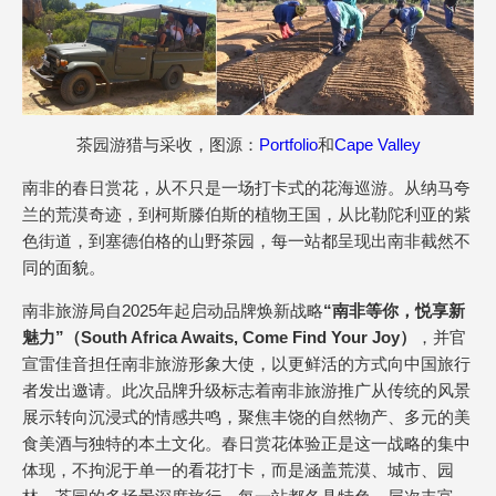
茶园游猎与采收，图源：
Portfolio
和
Cape Valley
南非的春日赏花，从不只是一场打卡式的花海巡游。从纳马夸
兰的荒漠奇迹，到柯斯滕伯斯的植物王国，从比勒陀利亚的紫
色街道，到塞德伯格的山野茶园，每一站都呈现出南非截然不
同的面貌。
南非旅游局自2025年起启动品牌焕新战略
“南非等你，悦享新
魅力”（South Africa Awaits, Come Find Your Joy）
，并官
宣雷佳音担任南非旅游形象大使，以更鲜活的方式向中国旅行
者发出邀请。此次品牌升级标志着南非旅游推广从传统的风景
展示转向沉浸式的情感共鸣，聚焦丰饶的自然物产、多元的美
食美酒与独特的本土文化。春日赏花体验正是这一战略的集中
体现，不拘泥于单一的看花打卡，而是涵盖荒漠、城市、园