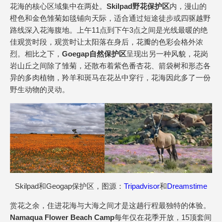
花海的核心区域集中在两处。
Skilpad野花保护区
内，漫山的
橙色和金色雏菊如毯铺向天际，适合通过短途徒步或四驱越野
路线深入花海腹地。上午11点到下午3点之间是光线最暖的绝
佳观赏时段，观赏时让太阳落在身后，花瓣的色彩会格外浓
烈。相比之下，
Goegap自然保护区
呈现出另一种风貌，花岗
岩山丘之间除了雏菊，还散布着紫色番杏花、箭袋树和形态各
异的多肉植物，羚羊和斑马在花丛中穿行，花海因此多了一份
野生动物的灵动。
Skilpad和Geogap保护区，图源：
Tripadvisor
和
Dreamstime
赏花之余，住进花海与大海之间才是这趟行程最独特的体验。
Namaqua Flower Beach Camp
每年仅在花季开放，15顶套间