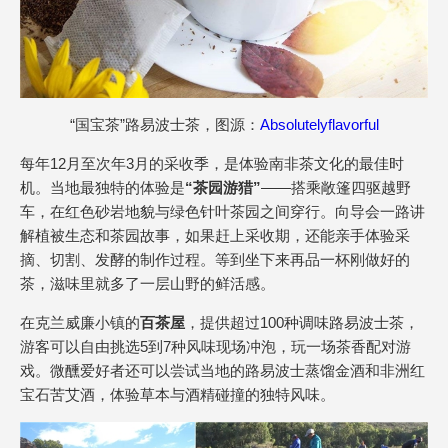
“国宝茶”路易波士茶，图源：
Absolutelyflavorful
每年12月至次年3月的采收季，是体验南非茶文化的最佳时
机。当地最独特的体验是
“茶园游猎”
——搭乘敞篷四驱越野
车，在红色砂岩地貌与绿色针叶茶园之间穿行。向导会一路讲
解植被生态和茶园故事，如果赶上采收期，还能亲手体验采
摘、切割、发酵的制作过程。等到坐下来再品一杯刚做好的
茶，滋味里就多了一层山野的鲜活感。
在克兰威廉小镇的
百茶屋
，提供超过100种调味路易波士茶，
游客可以自由挑选5到7种风味现场冲泡，玩一场茶香配对游
戏。微醺爱好者还可以尝试当地的路易波士蒸馏金酒和非洲红
宝石苦艾酒，体验草本与酒精碰撞的独特风味。