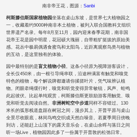
南非帝王花，图源：
Sanbi
柯斯滕伯斯国家植物园
坐落在桌山东坡，是世界七大植物园之
一，收藏着约9000种南非本土植物，被列入联合国教科文组织
世界遗产名录。每年8月至11月，园内迎来春季花期，南非国
花帝王花是园中明星，花冠硕大瑰丽，自带粗犷挺拔的原始美
感。花丛中极易偶遇食蜜鸟和太阳鸟，近距离观察鸟类与植物
的互动，是这里独有的体验。
园中最特别的是
盲文植物小径
。这条小径原为视障游客设计，
全长仅450米，由一根引导绳串联，沿途种满富有触觉和嗅觉
特色的植物，每个解说牌都邀请你揉搓叶片，凭气味辨认植
物。闭眼牵绳缓行时，嗅觉和听觉变得异常敏锐，风声、蛙鸣
此起彼伏。比起单纯观赏，柯斯滕伯斯更鼓励游客用触觉、嗅
觉和听觉去阅读自然。
非洲树蛇空中步道
同样不容错过。130
米长的弧形栈道盘踞在树冠之间，漫步其上，开普平原与桌山
全景尽收眼底，林间鸟鸣交织成天然白噪音。若夏季周日傍晚
到访，还能赶上山顶下的露天音乐会，在桌山余晖与落日之间
听一场Live，植物园因此多了一份属于开普敦的松弛日常。