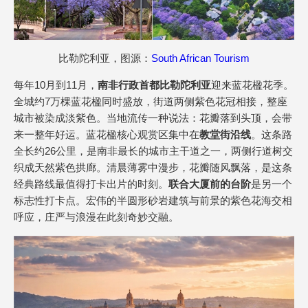
比勒陀利亚，图源：
South African Tourism
每年10月到11月，
南非行政首都比勒陀利亚
迎来蓝花楹花季。
全城约7万棵蓝花楹同时盛放，街道两侧紫色花冠相接，整座
城市被染成淡紫色。当地流传一种说法：花瓣落到头顶，会带
来一整年好运。蓝花楹核心观赏区集中在
教堂街沿
线
。这条路
全长约26公里，是南非最长的城市主干道之一，两侧行道树交
织成天然紫色拱廊。清晨薄雾中漫步，花瓣随风飘落，是这条
经典路线最值得打卡出片的时刻。
联合大厦前的台阶
是另一个
标志性打卡点。宏伟的半圆形砂岩建筑与前景的紫色花海交相
呼应，庄严与浪漫在此刻奇妙交融。