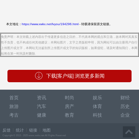
本文地址：
https://www.xwkx.net/lvyou/194296.html
- 转载请保留原文链接。
免责声明：本文转载上述内容出于传递更多信息之目的，不代表本网的观点和立场，故本网对其真实
性不负责，也不构成任何其他建议；本网站图片，文字之类版权申明，因为网站可以由注册用户自行
上传图片或文字，本网站无法鉴别所上传图片或文字的知识版权，如果侵犯，请及时通知我们，本网
站将在第一时间及时删除.
下载[客户端] 浏览更多新闻
首页
资讯
时尚
娱乐
财经
旅游
汽车
房产
体育
历史
考古
健康
教育
科技
企业
反馈
统计
链接
地图
Copyright © 2013 - 2025 www.xwkx.net All Rights Reserved