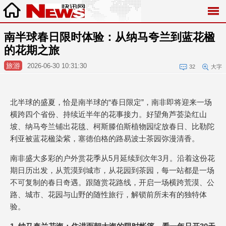
南半球春日限时体验：从纳马夸兰到蓝花楹
的花期之旅
旅游
2026-06-30 10:31:30
32
大字
北半球的盛夏，恰是南半球的“春日限定”，南非即将迎来一场
横跨四个省份、持续近半年的花事接力。好望角芦荟染红山
坡、纳马夸兰铺出花毯、柯斯滕伯斯植物园绽放春日、比勒陀
利亚被蓝花楹染紫，塞德伯格的路易波士茶园弥漫清香。
南非盛大多彩的户外赏花季从5月延续到次年3月。沿着这份花
期日历出发，从荒漠到城市，从花园到茶园，每一站都是一场
不可复制的春日奇遇。跟随赏花路线，开启一场横跨荒漠、公
路、城市、花园与山野的随性旅行，解锁前所未有的独特体
验。