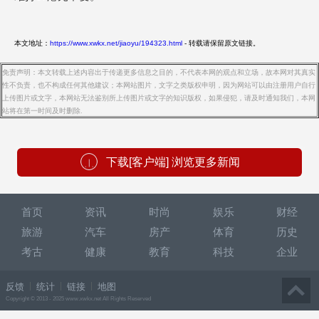
本文地址：
https://www.xwkx.net/jiaoyu/194323.html
- 转载请保留原文链接。
免责声明：本文转载上述内容出于传递更多信息之目的，不代表本网的观点和立场，故本网对其真实
性不负责，也不构成任何其他建议；本网站图片，文字之类版权申明，因为网站可以由注册用户自行
上传图片或文字，本网站无法鉴别所上传图片或文字的知识版权，如果侵犯，请及时通知我们，本网
站将在第一时间及时删除.
下载[客户端] 浏览更多新闻
首页
资讯
时尚
娱乐
财经
旅游
汽车
房产
体育
历史
考古
健康
教育
科技
企业
反馈
统计
链接
地图
Copyright © 2013 - 2025 www.xwkx.net All Rights Reserved