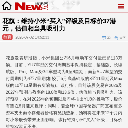
花旗：维持小米“买入”评级及目标价37港
元，估值相当具吸引力
教育
2026-07-02 14:52:33
32
大字
花旗发表研报指，小米集团公布6月电动车交付量已超过3万
辆。目前，YU7车型的交付周期基本保持稳定，基础版、长续
航版、Pro、Max及GT车型均为6至9星期；而新SU7车型的交
付周期则为4至7星期(相较于5月底基础版的8至11星期及Max
版的10至13星期有所缩短)。该行指，目前该股交易在2026及
2027年预测市盈率的18.8倍和13.6倍，估值相当具吸引力。该
行预期，在对2026年的预期以及即将推出YU9的推动下，股价
有望在8月迎来反弹；同时，若全球中国存储器厂商宣布更多
资本支出而令存储器价格有见顶迹象，预料将在未来12个月内
对小米股价带来正面影响。该行维持小米“买入”评级，目标价
维持37港元不变。