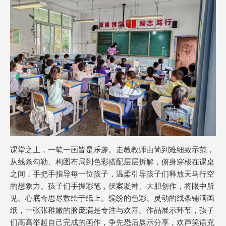
课堂之上，一笔一画皆是乐趣。走教教师由简到难细致示范，
从线条勾勒、构图布局到色彩搭配层层拆解，俯身穿梭在课桌
之间，手把手指导每一位孩子，温柔引导孩子们释放天马行空
的想象力。孩子们手握彩笔，伏案凝神、大胆创作，将眼中所
见、心底奇思尽数绘于纸上。缤纷的色彩、灵动的线条铺满画
纸，一张张稚嫩的脸庞满是专注与欢喜。作品展示环节，孩子
们高高举起自己完成的画作，争先恐后展示分享，欢声笑语充