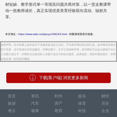
材短缺、教学形式单一等现实问题共商对策，以一堂走教课带
动一批教师成长，真正实现优质美育经验双向流动、辐射共
享。
本文地址：
https://www.xwkx.net/jiaoyu/194243.html
- 转载请保留原文链接。
免责声明：本文转载上述内容出于传递更多信息之目的，不代表本网的观点和立场，故本网对其真实
性不负责，也不构成任何其他建议；本网站图片，文字之类版权申明，因为网站可以由注册用户自行
上传图片或文字，本网站无法鉴别所上传图片或文字的知识版权，如果侵犯，请及时通知我们，本网
站将在第一时间及时删除.
下载[客户端] 浏览更多新闻
首页
资讯
时尚
娱乐
财经
旅游
汽车
房产
体育
历史
考古
健康
教育
科技
企业