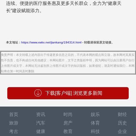
连续、便捷的医疗服务惠及更多天长群众，全力为“健康天
长”建设赋能添力。
本文地址：
https://www.xwkx.net/jiankang/194314.html
- 转载请保留原文链接。
免责声明：本文转载上述内容出于传递更多信息之目的，不代表本网的观点和立场，故本网对其真实
性不负责，也不构成任何其他建议；本网站图片，文字之类版权申明，因为网站可以由注册用户自行
上传图片或文字，本网站无法鉴别所上传图片或文字的知识版权，如果侵犯，请及时通知我们，本网
站将在第一时间及时删除.
下载[客户端] 浏览更多新闻
首页
资讯
时尚
娱乐
财经
旅游
汽车
房产
体育
历史
考古
健康
教育
科技
企业