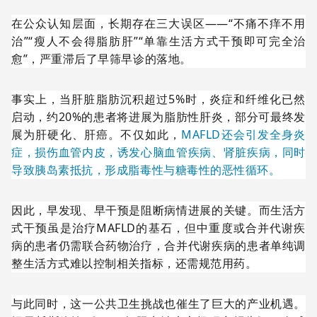
在公众认知层面，长期存在三大误区——“不痛不痒不用
治”“瘦人不会得脂肪肝”“单靠生活方式干预即可完全治
愈”，严重滞后了早筛早诊的落地。
事实上，当肝脏脂肪沉积超过5%时，炎症和纤维化已然
启动，约20%的患者将进展为脂肪性肝炎，部分可最终发
展为肝硬化、肝癌。不仅如此，
MAFLD还会引发全身炎
症，损伤血管内皮，诱发心脑血管疾病、肾脏疾病，同时
导致胰岛素抵抗，形成脂毒性与糖毒性的恶性循环。
因此，早发现、早干预是阻断病情进展的关键。而生活方
式干预虽是治疗MAFLD的基石，但中重度或合并代谢疾
病的患者仍需联合药物治疗，合并代谢疾病的患者单纯调
整生活方式难以控制相关指标，还需规范用药。
与此同时，这一公共卫生挑战也催生了巨大的产业机遇。