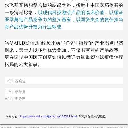
水飞蓟宾磷脂复合物的崛起之路，折射出中国医药创新的
一条清晰脉络：
以现代科技激活产品的临床价值，以循证
医学奠定产品竞争力的坚实基座，以国资央企的责任担当
将产品优势升维为行业标准。
当MAFLD防治从“经验用药”向“循证治疗”的产业拐点已然
到来，天士力以多重优势叠加，不仅书写着的产品故事，
更在定义中国医药创新如何以循证力量重塑全球肝病治疗
格局的宏大叙事。
一审| 石宛佳
二审| 李芳晨
三审| 李静芝
本文地址：
https://www.xwkx.net/jiankang/194313.html
- 转载请保留原文链接。