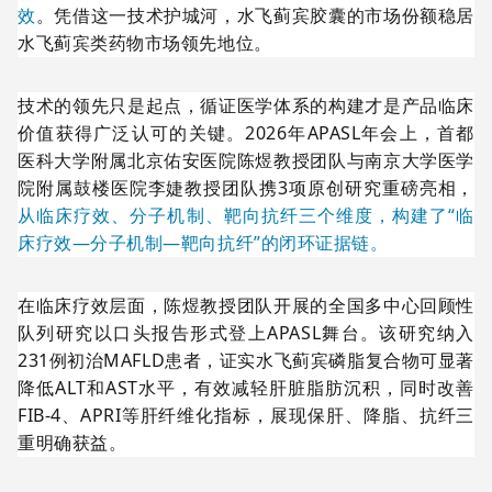
效
。凭借这一技术护城河，水飞蓟宾胶囊的市场份额稳居
水飞蓟宾类药物市场领先地位。
技术的领先只是起点，循证医学体系的构建才是产品临床
价值获得广泛认可的关键。2026年APASL年会上，首都
医科大学附属北京佑安医院陈煜教授团队与南京大学医学
院附属鼓楼医院李婕教授团队携3项原创研究重磅亮相，
从临床疗效、分子机制、靶向抗纤三个维度，构建了“临
床疗效—分子机制—靶向抗纤”的闭环证据链。
在临床疗效层面，陈煜教授团队开展的全国多中心回顾性
队列研究以口头报告形式登上APASL舞台。该研究纳入
231例初治MAFLD患者，证实水飞蓟宾磷脂复合物可显著
降低ALT和AST水平，有效减轻肝脏脂肪沉积，同时改善
FIB-4、APRI等肝纤维化指标，展现保肝、降脂、抗纤三
重明确获益。