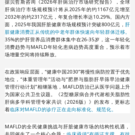
据贝哲斯咨询《2026年肝病治疗市场研究报告》，全球
肝病治疗市场规模预计将从2025年的约1167亿元增至
2032年的约2317亿元，年复合增长率达10.29%。国内方
面，2025年我国肝脏健康市场规模预计突破800亿元，
肝
脏健康消费正从传统的中老年群体快速向年轻群体迁移。
35%的护肝营养品消费群体集中在26-35岁，这一年轻化
消费趋势与MAFLD年轻化患病趋势高度重合，预示着市
场增量空间将持续释放。
在政策响应层面，“健康中国2030”将慢性病防控置于优先
地位，“体重管理年”活动与“肥胖与脂肪肝早筛早治健康
管理行动计划”相继落地，MAFLD防治已从医学问题上升
为国家公共卫生议题。《2型糖尿病合并代谢相关脂肪性
肝病多学科管理专家共识（2026版）》的发布，更标志
着
临床对MAFLD的诊疗正在走向标准化、规范化。
MAFLD的全民健康挑战与肝脏健康市场的结构性机遇，
共同催生了一个核心命题：
临床亟须“有循证支撑、有技