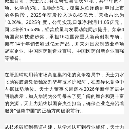
截至目前，天士力拥有在研创新管线31项，其中中药21
项、化学药5项、生物药5项，覆盖从临床前到申报上市
的各阶段，2025年研发投入达8.45亿元，营收占比为
10.26%。2025年度，公司实现归母净利润11.05亿元，
同比增长15.68%，经营质量与发展动能同步提升。荣获4
项国家科技进步奖，承担16项国家重大新药创制专项，
拥有14个年销售额过亿元产品，并荣列国家制造业单项
冠军企业、中国医药制造业百强、中国医药创新企业百强
等荣誉。
在肝胆辅助用药市场高度集约化的竞争格局中，天士力水
飞蓟宾胶囊凭借独家剂型与技术护城河，在差异化竞争中
占据优势地位。天士力董事长周辉在2026年新年寄语中
明确表示，加入华润为公司带来了更广阔的舞台和更丰富
的资源，天士力始终以国资央企担当，确保企业之舟沿着
服务“健康中国”的正确方向破浪前行。
从技术破壁到循证构建，从学术认可到行业标杆，天士力