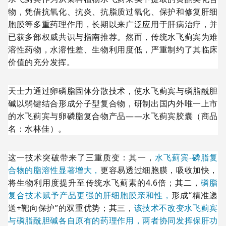
物，凭借抗氧化、抗炎、抗脂质过氧化、保护和修复肝细
胞膜等多重药理作用，长期以来广泛应用于肝病治疗，并
已获多部权威共识与指南推荐。然而，传统水飞蓟宾为难
溶性药物，水溶性差、生物利用度低，严重制约了其临床
价值的充分发挥。
天士力通过卵磷脂固体分散技术，使水飞蓟宾与磷脂酰胆
碱以弱键结合形成分子型复合物，研制出国内外唯一上市
的水飞蓟宾与卵磷脂复合物产品——水飞蓟宾胶囊（商品
名：水林佳）。
这一技术突破带来了三重质变：其一，
水飞蓟宾-磷脂复
合物的脂溶性显著增大，
更容易透过细胞膜，吸收加快，
将生物利用度提升至传统水飞蓟素的4.6倍；其二，
磷脂
复合技术赋予产品更强的肝细胞膜亲和性，
形成“精准递
送+靶向保护”的双重优势；其三，
该技术不改变水飞蓟宾
与磷脂酰胆碱各自原有的药理作用，两者协同发挥保肝功