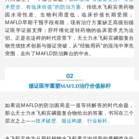
术壁垒、有临床价值”的防治方案。
传统水飞蓟宾类药物
因水溶性差、生物利用度低，临床价值长期受限；
MAFLD早期干预手段有限，现有治疗方案缺乏高级别循
证医学证据支撑；肝纤维化逆转药物的临床需求尤为迫
切。正是在这样的时代背景下，天士力水飞蓟宾磷脂复合
物凭借技术创新与循证突破，从“经验用药”的混沌中率先
突围，走向了MAFLD防治舞台的中央。
02
循证医学重塑MAFLD治疗价值标杆
如果说MAFLD的防治困局是一道等待解答的时代命题，
那么天士力水飞蓟宾磷脂复合物给出的答案，书写在三个
层次之上——
技术破壁、循证构建、行业标杆。
水飞蓟宾作为从菊科植物水飞蓟果实中提取的黄酮类化合