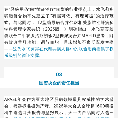
在“经验用药”向“循证治疗”转型的行业拐点上，水飞蓟宾
磷脂复合物率先建立了“有据可依、有理可循”的治疗范
式。与此同时，《2型糖尿病合并代谢相关脂肪性肝病多
学科管理专家共识（2026版）》明确指出，水飞蓟宾胶
囊联合二甲双胍治疗初诊2型糖尿病合并MAFLD患者，能
有效改善肝功能、调节血脂，且未增加不良反应发生率
——
这为水飞蓟宾在代谢共病人群中的联合用药提供了权
威级别的循证支撑。
03
国资央企的责任担当
APASL年会作为亚太地区肝病领域最具权威性的学术盛
会，筛选标准极为严苛。2026年大会从全球超1600项投
稿中遴选口头报告与壁报展示，天士力产品同时入选三