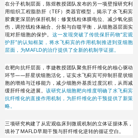
在分子机制层面，陈煜教授团队发布的另一项壁报研究利
用组织工程脂肪肝（TEF）类器官模型，揭示了水飞蓟宾
胶囊更深层的保肝机制：修复线粒体膜电位、减少氧化损
伤，调控线粒体融合、分裂与自噬平衡，从细胞器层面实
现对肝细胞的保护。
这一发现突破了传统保肝药物“宏观
护肝”的认知框架，将水飞蓟宾的作用机制推进到亚细胞
层面，为MAFLD的治疗提供了全新的机制学证据。
在靶向抗纤层面，李婕教授团队聚焦肝纤维化的核心驱动
环节——肝星状细胞活化，证实水飞蓟宾可抑制肝星状细
胞的增殖与迁移能力，减少细胞外基质过度沉积，从而减
缓肝纤维化进展。
该研究从细胞靶向维度明确了水飞蓟宾
抗纤维化的直接作用机制，为肝纤维化的干预提供了新策
略。
三项研究构建了从宏观临床到微观机制的立体证据体系，
填补了MAFLD早期干预与肝纤维化逆转的循证空白。