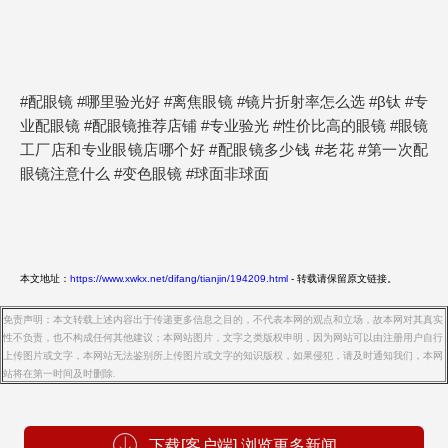
#配眼镜 #哪里验光好 #离焦眼镜 #镜片折射率怎么选 #β钛 #专
业配眼镜 #配眼镜推荐店铺 #专业验光 #性价比高的眼镜 #眼镜
工厂店和专业眼镜店哪个好 #配眼镜多少钱 #老花 #第一次配
眼镜注意什么 #变色眼镜 #球面非球面
本文地址：
https://www.xwkx.net/difang/tianjin/194209.html
- 转载请保留原文链接。
免责声明：本文转载上述内容出于传递更多信息之目的，不代表本网的观点和立场，故本网对其真实
性不负责，也不构成任何其他建议；本网站图片，文字之类版权申明，因为网站可以由注册用户自行
上传图片或文字，本网站无法鉴别所上传图片或文字的知识版权，如果侵犯，请及时通知我们，本网
站将在第一时间及时删除.
下载[客户端] 浏览更多新闻