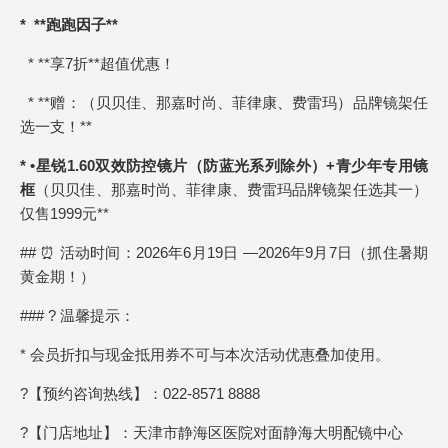
* **跑跑因子**
* **享7折**超值优惠！
* **赠：（贝贝佳、那嘉时尚、菲律康、费雷玛）品牌镜架任
选一支！**
* •星锐1.60双效防控镜片（防蓝光系列除外）+青少年专用镜
框
（贝贝佳、那嘉时尚、菲律康、费雷玛品牌镜架任选其一）
仅售1999元**
## ⏰ 活动时间：2026年6月19日 —2026年9月7日（抓住暑期
黄金期！）
### ? 温馨提示：
* 会员折扣与现金抵用券不可与本次活动优惠叠加使用。
?【预约咨询热线】：022-8571 8888
?【门店地址】：天津市静海区医院对面静海大明配镜中心