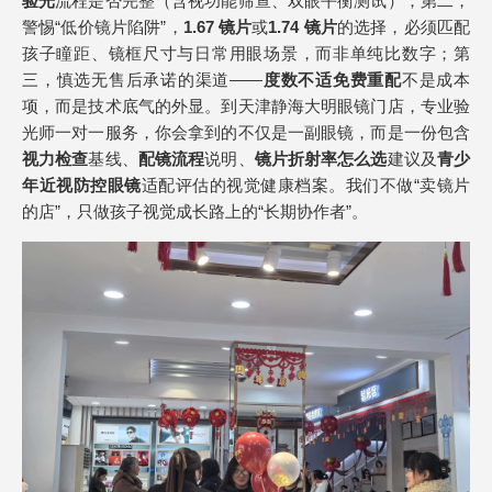
验光
流程是否完整（含视功能筛查、双眼平衡测试）；第二，
警惕“低价镜片陷阱”，
1.67 镜片
或
1.74 镜片
的选择，必须匹配
孩子瞳距、镜框尺寸与日常用眼场景，而非单纯比数字；第
三，慎选无售后承诺的渠道——
度数不适免费重配
不是成本
项，而是技术底气的外显。到天津静海大明眼镜门店，专业验
光师一对一服务，你会拿到的不仅是一副眼镜，而是一份包含
视力检查
基线、
配镜流程
说明、
镜片折射率怎么选
建议及
青少
年近视防控眼镜
适配评估的视觉健康档案。我们不做“卖镜片
的店”，只做孩子视觉成长路上的“长期协作者”。