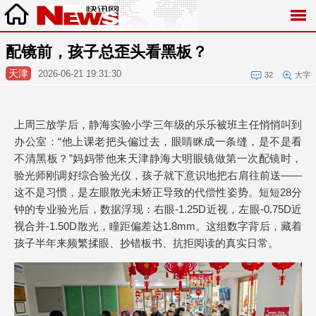
配镜前，孩子总歪头看黑板？
天津
2026-06-21 19:31:30
32
大字
上周三放学后，静海实验小学三年级的乐乐被班主任悄悄叫到
办公室：“他上课老把头偏过去，眼睛眯成一条缝，是不是看
不清黑板？”妈妈带他来天津静海大明眼镜做第一次配镜时，
验光师刚调好综合验光仪，孩子就下意识地把右肩往前送——
这不是习惯，是左眼散光未矫正导致的代偿性姿势。短短28分
钟的专业验光后，数据浮现：右眼-1.25D近视，左眼-0.75D近
视合并-1.50D散光，瞳距偏差达1.8mm。这组数字背后，藏着
孩子半年来频繁揉眼、抄错板书、抗拒阅读的真实日常。