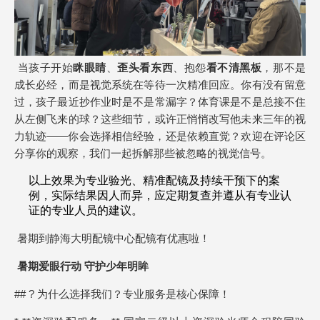
当孩子开始
眯眼睛
、
歪头看东西
、抱怨
看不清黑板
，那不是
成长必经，而是视觉系统在等待一次精准回应。你有没有留意
过，孩子最近抄作业时是不是常漏字？体育课是不是总接不住
从左侧飞来的球？这些细节，或许正悄悄改写他未来三年的视
力轨迹——你会选择相信经验，还是依赖直觉？欢迎在评论区
分享你的观察，我们一起拆解那些被忽略的视觉信号。
以上效果为专业验光、精准配镜及持续干预下的案
例，实际结果因人而异，应定期复查并遵从有专业认
证的专业人员的建议。
暑期到静海大明配镜中心配镜有优惠啦！
暑期爱眼行动 守护少年明眸
## ? 为什么选择我们？专业服务是核心保障！