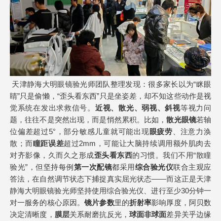
天津静海大明眼镜验光师团队整理发现：很多家长以为“眯眼
睛”只是偷懒，“歪头看东西”只是坐姿差，却不知这些动作是视
觉系统在发出求救信号。
近视、散光、弱视、斜视
等视力问
题，往往不是突然出现，而是悄然累积。比如，
散光眼镜
若轴
位偏差超过5°，部分敏感儿童就可能出现
眼疲劳
、注意力涣
散；而
瞳距误差
超过2mm，可能让大脑持续调用额外肌肉去
对齐影像，久而久之形成
歪头看东西
的习惯。我们不用“散瞳
验光”，但坚持每例
第一次配镜
都采用
综合验光仪
联合主观应
答法，在自然调节状态下捕捉真实屈光状态——而这正是天津
静海大明眼镜验光师坚持使用综合验光仪、进行至少30分钟一
对一服务的核心原因。
镜片参数
里的
折射率
影响厚度，阿贝数
决定清晰度，
膜层
关系耐磨抗反光，
球面非球面
差异关乎边缘