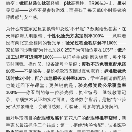
畸变；
镜框材质
如
钛架
轻韧、
β钛
高弹性、
TR90
抗冲击、
板材
显质感——这些不是参数游戏，而是孩子每天戴8小时眼镜的
呼吸感与安全感。
为什么有些家庭反复换镜却总说“不舒服”？数据给出答案：在
天津静海大明眼镜，
个性化验光方案定制率100%
——意味着
没有两张完全相同的验光单；
验光过程全程讲解率100%
——
家长能同步听懂“为什么加这0.25D”“为何轴位定在105°”；
镜片
加工过程可追溯率100%
——从订单生成到磨边镀膜，每个环
节时间戳、操作员、设备编号全留痕；
度数不适免费重配承诺
90天
——不是噱头，是给视觉适应期以真实宽容；
标准取镜承
诺时效2小时
，配合
加急服务支持率100%
，学生课间请假配镜
也能赶回下午课堂；更关键的是，
验光师资质公示覆盖率
100%
——你看到的每一位验光师，执业编号、继续教育记
录、专项技术认证均实时可查。这些数字背后，是把“专业验
光”从抽象概念，变成可感知、可验证、可参与的服务契约。
面对琳琅满目的
配
眼镜攻略
和五花八门的
配眼镜推荐店铺
，新
手家长最该抓住三个锚点：第一，拒绝“快验快配”，认准
医学