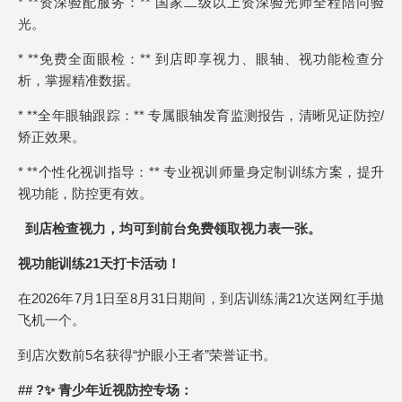
* **资深验配服务：** 国家二级以上资深验光师全程陪同验
光。
* **免费全面眼检：** 到店即享视力、眼轴、视功能检查分
析，掌握精准数据。
* **全年眼轴跟踪：** 专属眼轴发育监测报告，清晰见证防控/
矫正效果。
* **个性化视训指导：** 专业视训师量身定制训练方案，提升
视功能，防控更有效。
到店检查视力，均可到前台免费领取视力表一张。
视功能训练21天打卡活动！
在2026年7月1日至8月31日期间，到店训练满21次送网红手拋
飞机一个。
到店次数前5名获得“护眼小王者”荣誉证书。
## ?✨ 青少年近视防控专场：