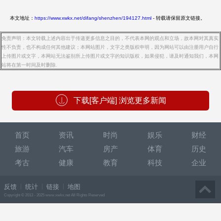
本文地址：
https://www.xwkx.net/difang/shenzhen/194127.html
- 转载请保留原文链接。
免责声明：本文转载上述内容出于传递更多信息之目的，不代表本网的观点和立场，故本网对其真实
性不负责，也不构成任何其他建议；本网站图片，文字之类版权申明，因为网站可以由注册用户自行
上传图片或文字，本网站无法鉴别所上传图片或文字的知识版权，如果侵犯，请及时通知我们，本网
站将在第一时间及时删除.
下载[客户端] 浏览更多新闻
首页
资讯
时尚
娱乐
财经
旅游
汽车
房产
体育
历史
考古
健康
教育
科技
企业
反馈
统计
链接
地图
Copyright © 2013 - 2025 www.xwkx.net All Rights Reserved