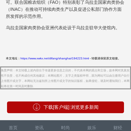
可。联合国粮农组织（FAO）特别表彰了乌拉圭国家肉类协会
（INAC）在推动可持续肉类生产以及促进公私部门协作方面
所发挥的示范作用。
乌拉圭国家肉类协会亚洲代表处设于乌拉圭驻华大使馆内。
本文地址：
https://www.xwkx.net/difang/shanghai/194223.html
- 转载请保留原文链接。
免责声明：本文转载上述内容出于传递更多信息之目的，不代表本网的观点和立场，故本网对其真实
性不负责，也不构成任何其他建议；本网站图片，文字之类版权申明，因为网站可以由注册用户自行
上传图片或文字，本网站无法鉴别所上传图片或文字的知识版权，如果侵犯，请及时通知我们，本网
站将在第一时间及时删除.
下载[客户端] 浏览更多新闻
首页
资讯
时尚
娱乐
财经