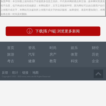
免责声明：本文转载上述内容出于传递更多信息之目的，不代表本网的观点和立场，故本网对其真实
性不负责，也不构成任何其他建议；本网站图片，文字之类版权申明，因为网站可以由注册用户自行
上传图片或文字，本网站无法鉴别所上传图片或文字的知识版权，如果侵犯，请及时通知我们，本网
站将在第一时间及时删除.
下载[客户端] 浏览更多新闻
首页
资讯
时尚
娱乐
财经
旅游
汽车
房产
体育
历史
考古
健康
教育
科技
企业
反馈
统计
链接
地图
Copyright © 2013 - 2025 www.xwkx.net All Rights Reserved