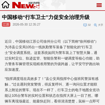
中国移动“行车卫士”力促安全治理升级
江苏
2026-05-30 12:35:27
32
大字
近日，中国移动江苏公司徐州分公司（以下简称“徐州移动”）
为沛县公安局105台一线执勤警车装备了智能化的“行车卫
士”安全调度系统。这套系统如同为警车装上了智慧大脑，通
过实时定位、轨迹监管、智能告警和一键调度等核心功能，助
力警务车辆管理实现精准用警的升级跨越，让平安守护跑出响
应加速度。
“指挥调度现在高效多了！”县公安局指挥中心值班民警深有感
触，“过去遇到突发警情，得反复呼叫、逐一询问位置才能联
系上附近的警车。现在不一样了，行车卫士的电子地图全览功
能让105台警车的实时位置和状态在指挥大屏上一目了然。哪
辆车离现场最近、能最快赶到，看得清清楚楚，鼠标一点即可