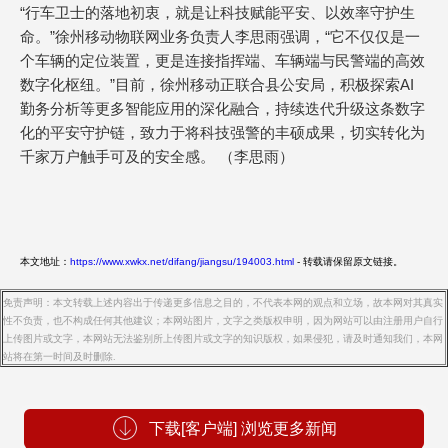
“行车卫士的落地初衷，就是让科技赋能平安、以效率守护生
命。”徐州移动物联网业务负责人李思雨强调，“它不仅仅是一
个车辆的定位装置，更是连接指挥端、车辆端与民警端的高效
数字化枢纽。”目前，徐州移动正联合县公安局，积极探索AI
勤务分析等更多智能应用的深化融合，持续迭代升级这条数字
化的平安守护链，致力于将科技强警的丰硕成果，切实转化为
千家万户触手可及的安全感。 （李思雨）
本文地址：
https://www.xwkx.net/difang/jiangsu/194003.html
- 转载请保留原文链接。
免责声明：本文转载上述内容出于传递更多信息之目的，不代表本网的观点和立场，故本网对其真实
性不负责，也不构成任何其他建议；本网站图片，文字之类版权申明，因为网站可以由注册用户自行
上传图片或文字，本网站无法鉴别所上传图片或文字的知识版权，如果侵犯，请及时通知我们，本网
站将在第一时间及时删除.
下载[客户端] 浏览更多新闻