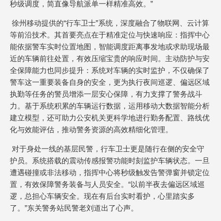
秒级调度，简直像导航派单一样精准高效。”
徐州移动提供的“行车卫士”系统，深度融合了物联网、云计算
等前沿技术。其首要亮点在于精准定位与快速响应：指挥中心
能依据警车实时位置地图，智能调度距离事发地或求助现场最
近的车辆前往处置，有效压缩宝贵的响应时间。主动防护与安
全保障能力也同步提升：系统对车辆的实时监护，不仅确保了
警车这一重要装备自身的安全，更为执行夜间巡逻、偏远区域
执勤等任务的警员增添一层安心保障，有力支撑了警务战斗
力。基于系统积累的车辆运行数据，运用移动大数据智能分析
建立模型，还可助力公安机关更科学地进行勤务配置、路线优
化与效能评估，推动警务资源的高效精细化管理。
对于身处一线的基层民警，行车卫士更是随行在侧的安全守
护员。系统搭载的震动传感报警功能时刻监护车辆状态。一旦
遭遇碰撞或非法移动，指挥中心将秒级触发告警弹窗并锁定位
置，有效保障警务装备与人员安全。“以前半夜去偏远区域巡
逻，总担心车辆安全。现在有后台实时看护，心里踏实多
了。”东关警务站民警老刘道出了心声。