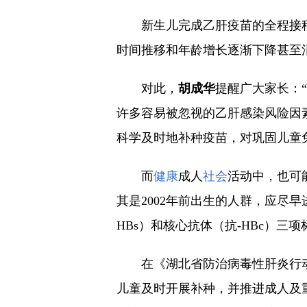
新生儿完成乙肝疫苗的全程接
时间推移和年龄增长逐渐下降甚至消
对此，
胡成华
提醒广大家长：
许多容易被忽视的乙肝感染风险因
科学及时地补种疫苗，对巩固儿童
而
健康
成人
社会
活动中，也可
其是2002年前出生的人群，应尽早
HBs）和核心抗体（抗-HBc）
在《湖北省防治病毒性肝炎行动
儿童及时开展补种，并推进成人及