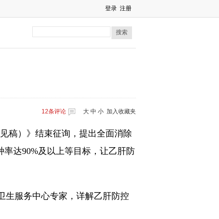
登录
注册
搜索
12
条评论
大
中
小
加入收藏夹
求意见稿）》结束征询，提出全面消除
率达90%及以上等目标，让乙肝防
卫生服务中心专家，详解乙肝防控