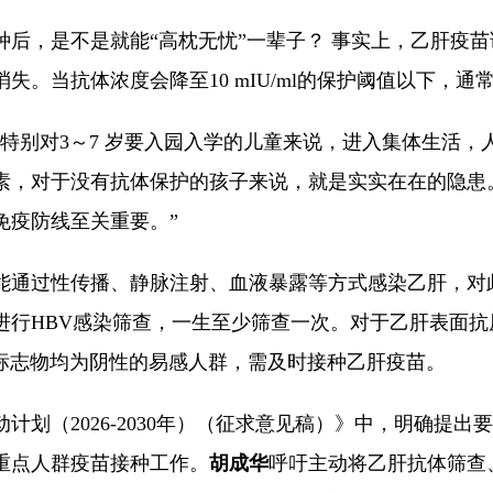
种后，是不是就能“高枕无忧”一辈子？ 事实上，乙肝疫
失。当抗体浓度会降至10 mIU/ml的保护阈值以下，通
“特别对3～7 岁要入园入学的儿童来说，进入集体生活
素，对于没有抗体保护的孩子来说，就是实实在在的隐患。
免疫防线至关重要。”
能通过性传播、静脉注射、血液暴露等方式感染乙肝，对
进行HBV感染筛查，一生至少筛查一次。对于乙肝表面抗原
三项标志物均为阴性的易感人群，需及时接种乙肝疫苗。
计划（2026-2030年）（征求意见稿）》中，明确提
重点人群疫苗接种工作。
胡成华
呼吁主动将乙肝抗体筛查