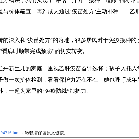
处方模块，我们实现了‘评估—开方—接种—追踪’的闭环
验与抗体筛查，再到成人通过‘疫苗处方’主动补种——乙
的深入和“疫苗处方”的落地，很多居民对于免疫接种的态
今“看病时顺带完成预防”的切实转变。
迎来新生儿的家庭，重视乙肝疫苗首针选择；孩子入托入
子做一次抗体检测，看看保护力还在不在；她也呼吁成年
，一起为家里的“免疫防线”加把力。
194316.html
- 转载请保留原文链接。